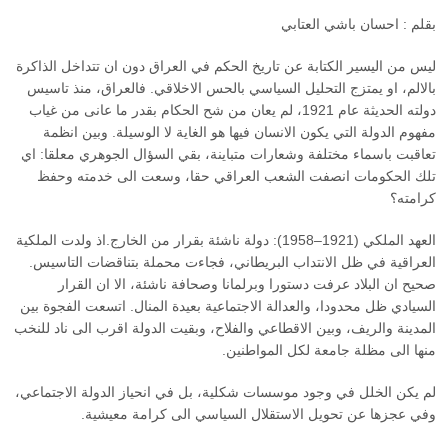
بقلم : احسان باشي العتابي
ليس من اليسير الكتابة عن تاريخ الحكم في العراق دون ان تتداخل الذاكرة
بالالم، او يمتزج التحليل السياسي بالحس الاخلاقي. فالعراق، منذ تاسيس
دولته الحديثة عام 1921، لم يعان من شح الحكام بقدر ما عانى من غياب
مفهوم الدولة التي يكون الانسان فيها هو الغاية لا الوسيلة. وبين انظمة
تعاقبت باسماء مختلفة وشعارات متباينة، بقي السؤال الجوهري معلقا: اي
تلك الحكومات انصفت الشعب العراقي حقا، وسعت الى خدمته وحفظ
كرامته؟
العهد الملكي (1921–1958): دولة ناشئة بقرار من الخارج.اذ ولدت الملكية
العراقية في ظل الانتداب البريطاني، فجاءت محملة بتناقضات التاسيس.
صحيح ان البلاد عرفت دستورا وبرلمانا وصحافة ناشئة، الا ان القرار
السيادي ظل محدودا، والعدالة الاجتماعية بعيدة المنال. اتسعت الفجوة بين
المدينة والريف، وبين الاقطاعي والفلاح، وبقيت الدولة اقرب الى ناد للنخب
منها الى مظلة جامعة لكل المواطنين.
لم يكن الخلل في وجود موسسات شكلية، بل في انحياز الدولة الاجتماعي،
وفي عجزها عن تحويل الاستقلال السياسي الى كرامة معيشية.