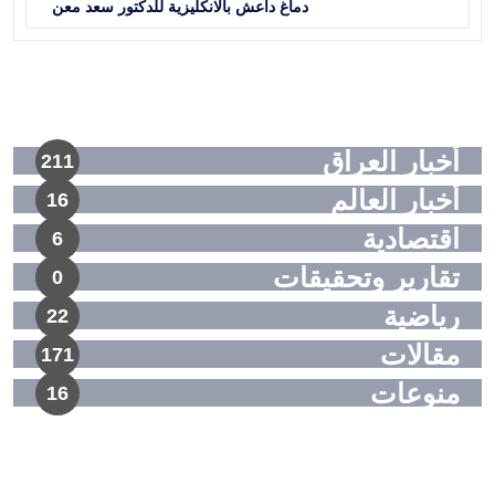
دماغ داعش بالانكليزية للدكتور سعد معن
أخبار العراق
211
أخبار العالم
16
اقتصادية
6
تقارير وتحقيقات
0
رياضية
22
مقالات
171
منوعات
16