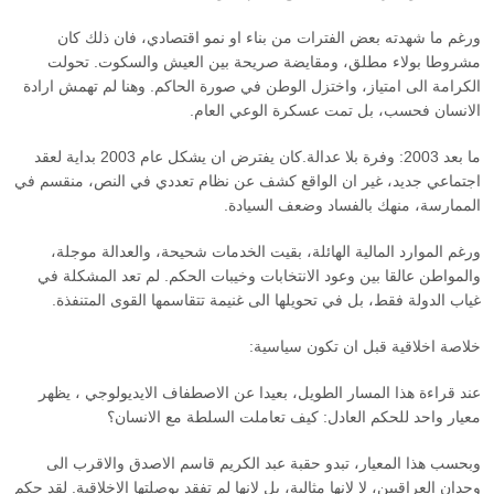
ورغم ما شهدته بعض الفترات من بناء او نمو اقتصادي، فان ذلك كان
مشروطا بولاء مطلق، ومقايضة صريحة بين العيش والسكوت. تحولت
الكرامة الى امتياز، واختزل الوطن في صورة الحاكم. وهنا لم تهمش ارادة
الانسان فحسب، بل تمت عسكرة الوعي العام.
ما بعد 2003: وفرة بلا عدالة.كان يفترض ان يشكل عام 2003 بداية لعقد
اجتماعي جديد، غير ان الواقع كشف عن نظام تعددي في النص، منقسم في
الممارسة، منهك بالفساد وضعف السيادة.
ورغم الموارد المالية الهائلة، بقيت الخدمات شحيحة، والعدالة موجلة،
والمواطن عالقا بين وعود الانتخابات وخيبات الحكم. لم تعد المشكلة في
غياب الدولة فقط، بل في تحويلها الى غنيمة تتقاسمها القوى المتنفذة.
خلاصة اخلاقية قبل ان تكون سياسية:
عند قراءة هذا المسار الطويل، بعيدا عن الاصطفاف الايديولوجي ، يظهر
معيار واحد للحكم العادل: كيف تعاملت السلطة مع الانسان؟
وبحسب هذا المعيار، تبدو حقبة عبد الكريم قاسم الاصدق والاقرب الى
وجدان العراقيين، لا لانها مثالية، بل لانها لم تفقد بوصلتها الاخلاقية. لقد حكم