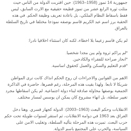
جمهورية 14 تموز (1958–1963): حين اقتربت الدولة من الناس.حيث
مثلت ثورة الرابع عشر من تموز قطيعة حقيقية مع الارث السابق، ليس
فقط باسقاط النظام الملكي، بل باعادة تعريف وظيفة الحكم. في هذه
الحقبة برز اسم عبد الكريم قاسم بوصفه نموذجا مختلفا في تاريخ السلطة
بالعراق.
لم يكن قاسم زعيما بلا اخطاء، لكنه كان استثناء اخلاقيا نادرا:
*لم يراكم ثروة ولم يبن مجدا شخصيا.
*انحاز صراحة للفقراء والكادحين.
*قدم التعليم والسكن والعمل كحقوق اساسية.
الاهم من القوانين والاجراءات ان روح الحكم انذاك كانت ترى المواطن
شريكا لا تابعا. ولهذا بقيت هذه المرحلة، رغم قصرها، حاضرة في الذاكرة
الجمعية بوصفها محاولة صادقة لبناء دولة اجتماعية. لم يكن اسقاطها مجرد
تغيير سلطة، بل انهاء مشروع كان يمكن ان يوسس لمسار مختلف.
الانقلابات وحكم البعث (1963–2003): الدولة كجهاز قسري. وهنا دخل
العراق بعد 1963 في دوامة الانقلابات، ثم استقر لسنوات طويلة تحت حكم
حزب البعث. تميزت هذه المرحلة بتأليه السلطة، وتغليب الامن على
السياسة، والحرب على المجتمع باسم الدولة.