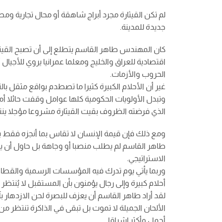
لم تكن القيثارة مجرد أبراج شاهقة أو محال تجارية و
جديدة للمدينة.
كان المهندس طاهر القاسم يتطلع إلى أن تصبح القيثا
اقتصادية للعراق والخليج ومعلما عمرانيا يروي للأجيال أ
الحروب والأزمات.
غير أن الأحلام الكبيرة كثيرا ما تصطدم بواقع مثقل 
وتبدل الأولويات الحكومية كلها عوامل وقفت حائلا أم
الذي فرضته الظروف بقيت القيثارة مشروعا مؤجلا ينتظ
ومع ذلك فإن قيمة الإنسان لا تقاس بما أنجزه فقط بل
طاهر القاسم لم يطلب منصبا أو وجاهة بل حاول أن يق
الاستراتيجي.
وربما يأتي يوم تدرك فيه المؤسسات الرسمية والقطاع 
أحلام كبيرة وإلى رجال يؤمنون بأن المستقبل لا يُنتظر 
لقد أراد طاهر القاسم أن يعزف للبصرة لحن الازدهار
الألحان الجميلة لا تموت بل تبقى في الذاكرة تنتظر 
أجمل وأكثر إشراقا.