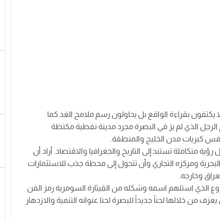
يكتفون بقراءة الواقع بل يحاولون رسم ملامح الغد كما
لرجل الذي لم يرَ في البصرة مجرد مدينة نفطية مكتظة
افس كبريات مدن الخليج والمنطقة.
رؤية متكاملة تستند إلى التاريخ والجغرافيا والاقتصاد. أراد أن
البحرية ومركزه التجاري وأن تتحول إلى محطة جذب للاستثمارات
راق وخارجه.
وع الذي استلهم اسمه وشكله من القيثارة السومرية رمز الفن
زف من خلالها لحناً جديداً للبصرة لحنا عنوانه التنمية والازدهار