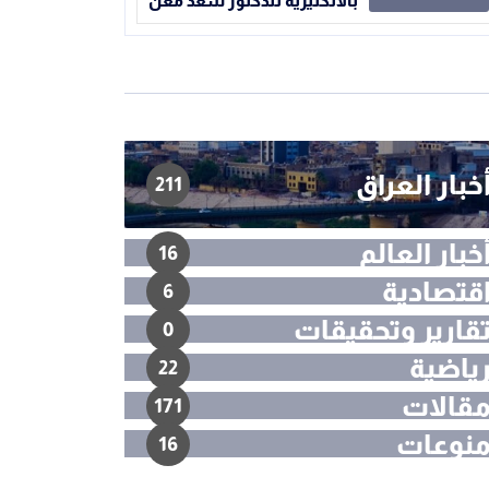
بالانكليزية للدكتور سعد معن
خبار العراق
211
خبار العالم
16
قتصادية
6
قارير وتحقيقات
0
ياضية
22
قالات
171
نوعات
16