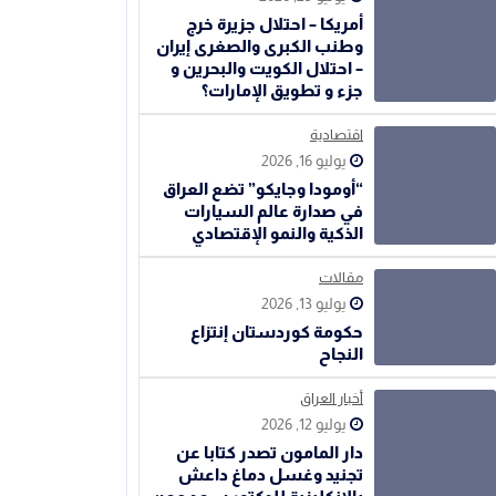
أمريكا – احتلال جزيرة خرج
وطنب الكبرى والصغرى إيران
– احتلال الكويت والبحرين و
جزء و تطويق الإمارات؟
اقتصادية
يوليو 16, 2026
“أومودا وجايكو” تضع العراق
في صدارة عالم السيارات
الذكية والنمو الإقتصادي
مقالات
يوليو 13, 2026
حكومة كوردستان إنتزاع
النجاح
أخبار العراق
يوليو 12, 2026
دار المامون تصدر كتابا عن
تجنيد وغسل دماغ داعش