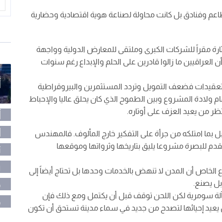
مطاعم وفنادق بل كانت محاولة لصناعة هوية اقتصادية وحضارية
رة مقراً للشركات الكبرى وملتقى للمعارض الدولية وواجهة
ن العراقيين ما زالوا قادرين على الحلم والإبداع رغم سنوات
أ
بالتعقيدات فضعف التمويل وتردد المستثمرين والبيروقراطية
ام ولادة المشروع وبين الطموح الذي كان يحلق عاليا والإحباط
ر من يعيد العزف على أوتاره.
أ
ا
 بما امتلكه من جرأة على التفكير خارج المألوف. فالمهندس
دم للبصرة مشروعا يليق بتاريخها وثرواتها وموقعها
ت
ر
الخاص أن المدن لا تنهض بالخدمات وحدها بل تحتاج أيضاً إلى
م
بل يصنع.
 بآلة سومرية لكن اللحن توقف قبل أن يكتمل ومع ذلك فإن
م
من يعيد إحيائها لتصدح من جديد في سماء مدينة تستحق أن تكون