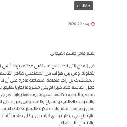
مقالات
يونيو 20, 2026
بقلم:عامر جاسم العيداني
في المدن التي تبحث عن مستقبل مختلف يولد أناس لا 
يتمنونه. ومن بين هؤلاء يبرز المهندس طاهر القاسم ا
بالمشكلات بل رآها عاصمة اقتصادية قادرة على أن تن
حمل القاسم حلما كبيرا لم يكن مشروعا تجاريا تقليديا بل 
تستعيد البصرة مكانتها القديمة بوصفها بوابة العراق 
والشركات العالمية والسياح والمتسوقين من داخل الع
ومن رحم هذا الحلم ولدت فكرة «القيثارة» ذلك المشر
والإبداع في حضارة وادي الرافدين. وكأن صاحبه أراد أن يع
والانفتاح على العالم.