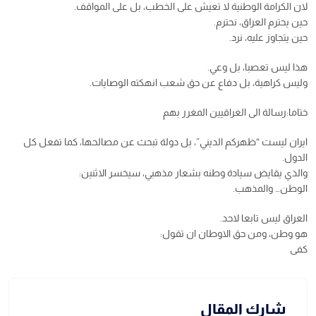
لان الكرامة الوطنية لا تعيش على الخطب، بل على المواقف.
حين يحترم العراق، نحترم.
حين يتجاوز عليه، نرد.
هذا ليس تعصبا، بل وعي.
وليس كراهية، بل دفاع عن حق شعب انهكته الوصايات.
ختاما:رسالة الى العراقيين المغرر بهم
ايران ليست “ظهركم الديني”، بل دولة تبحث عن مصالحها، كما تفعل كل
الدول.
والذي يقايض سيادة وطنه بشعار مذهبي، سيخسر الاثنين:
الوطن… والمذهب.
العراق ليس تابعا لاحد.
هو وطن، ومن حق الاوطان ان تقول:
كفى
شارك المقال