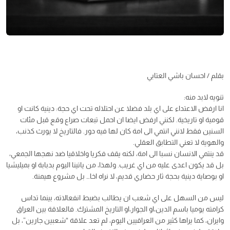
بقلم / احسان باشي العتابي
تنويه لابد منه:
انا ارفض الاعتداء على اي بلد فضلا عن احتلاله تحت اي حجة: دينية كانت او
قومية او تاريخية. لكنني ارفض ايضا ان احمل تبعات صراع وقع قبل مئات
السنين فقط لانني انتمي الى امة كان لها فيه دور. فالتاريخ لا يورث كذنب،
والهوية لا تعني التطابق العقلي.
قد ينتمي الانسان نسبا الى امة، لكنه يقف فكريا واخلاقيا ضد نهجها الجمعي،
بل قد يكون اعدى عليه من اي غريب. ولهذا، من ياتينا اليوم بدبابة او بميليشيا
او بوصاية دينية بحجة ثار حضاري قديم، لا نراه اخا… بل مشروع هيمنة.
ليس من السهل على اي شعب ان يطالب بضبط انفعالاته، بينما تداس
كرامته يوميا باسم الدين،او الجوار،او التاريخ المشترك. فالعلاقة بين العراق
وايران، كما يراها كثير من العراقيين اليوم، لم تعد علاقة “شعبين جارين”، بل