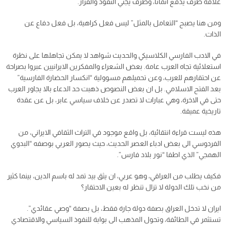
علاقة طرف يدفع اثمانا، وطرف يجني النفوذ والقرار.
ومن هنا يصبح “التعامل بالمثل” ليس فعل كراهية، بل فعل دفاع عن
الذات.
في الادب الفارسي الكلاسيكي والحديث شواهد لا يمكن تجاهلها على نظرة
استعلائية تجاه العرب عامة. بعض الشعراء والمفكرين الايرانيين عبروا بصراحة
عن احتقارهم للعرب، وعن تحميلهم مسوولية “انكسار الحضارة الفارسية”
بعد الفتح الاسلامي. بل ان بعض النصوص ذهبت حد الدعاء بالا يجاور العرب
حتى في الاخرة، وهي عبارات لا تصدر عن خلاف سياسي عابر، بل عن عقدة
تاريخية عميقة.
هذه ليست قراءة انتقائية، بل واقع موجود في التراث الثقافي الايراني، من
الفردوسي الى بعض ادباء العصر الحديث، حيث يصور العربي بوصفه “البدوي
الهمجي” الذي اطفا “نور بلاد فارس”.
فكيف يطلب من العراقي، وهو عربي، ان يثق بيد تمد له باسم الدين، بينما كثير
من نخب تلك الدولة لا تزال تنظر له بعين الاحتقار؟
ايران لا تدخل العراق بصفة دولة جارة فقط، بل بصفة “وصي عقائدي”.
تستثمر في الطائفة، وتحول المذهب الى بوابة للنفوذ السياسي والاقتصادي