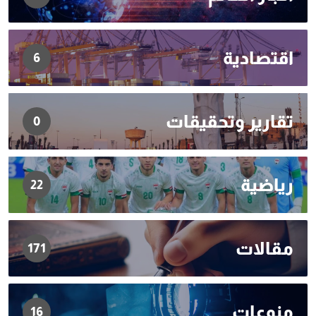
اقتصادية
6
تقارير وتحقيقات
0
رياضية
22
مقالات
171
منوعات
16