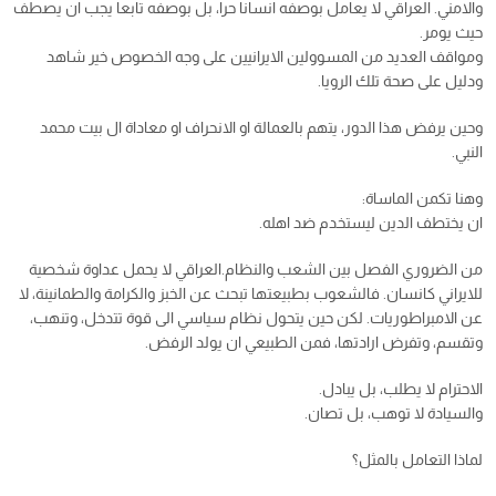
والامني. العراقي لا يعامل بوصفه انسانا حرا، بل بوصفه تابعا يجب ان يصطف
حيث يومر.
ومواقف العديد من المسوولين الايرانيين على وجه الخصوص خير شاهد
ودليل على صحة تلك الرويا.
وحين يرفض هذا الدور، يتهم بالعمالة او الانحراف او معاداة ال بيت محمد
النبي.
وهنا تكمن الماساة:
ان يختطف الدين ليستخدم ضد اهله.
من الضروري الفصل بين الشعب والنظام.العراقي لا يحمل عداوة شخصية
للايراني كانسان. فالشعوب بطبيعتها تبحث عن الخبز والكرامة والطمانينة، لا
عن الامبراطوريات. لكن حين يتحول نظام سياسي الى قوة تتدخل، وتنهب،
وتقسم، وتفرض ارادتها، فمن الطبيعي ان يولد الرفض.
الاحترام لا يطلب، بل يبادل.
والسيادة لا توهب، بل تصان.
لماذا التعامل بالمثل؟