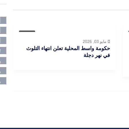
أ
أ
عاجل
ا
مايو 03, 2026
حكومة واسط المحلية تعلن انتهاء التلوث
ت
في نهر دجلة
ر
م
م