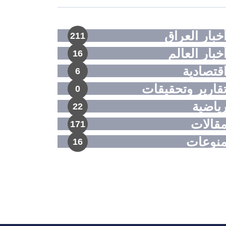
خبار العراق
211
خبار العالم
16
قتصادية
6
قارير وتحقيقات
0
ياضية
22
قالات
171
نوعات
16