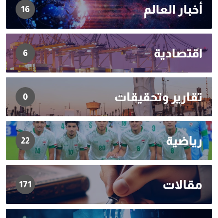
أخبار العالم
16
اقتصادية
6
تقارير وتحقيقات
0
رياضية
22
مقالات
171