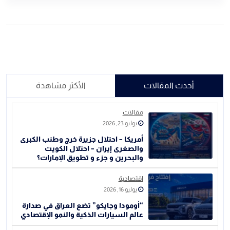
أحدث المقالات
الأكثر مشاهدة
مقالات
يوليو 23, 2026
أمريكا – احتلال جزيرة خرج وطنب الكبرى
والصغرى إيران – احتلال الكويت
والبحرين و جزء و تطويق الإمارات؟
اقتصادية
يوليو 16, 2026
“أومودا وجايكو” تضع العراق في صدارة
عالم السيارات الذكية والنمو الإقتصادي