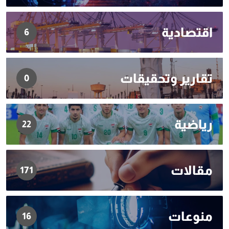
اقتصادية
6
تقارير وتحقيقات
0
رياضية
22
مقالات
171
منوعات
16