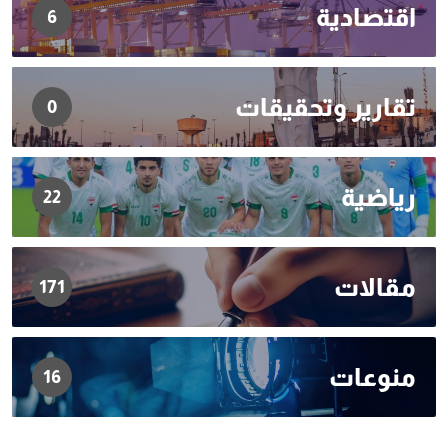
اقتصادية
6
تقارير وتحقيقات
0
رياضية
22
مقالات
171
منوعات
16