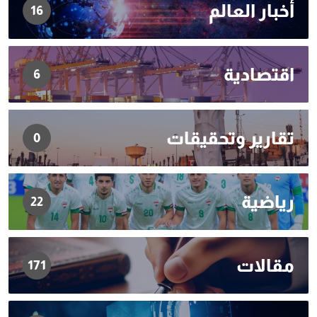
أخبار العالم
16
اقتصادية
6
تقارير وتحقيقات
0
رياضية
22
مقالات
171