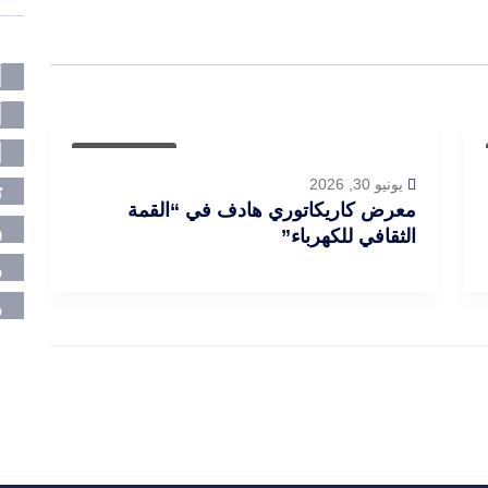
أ
أ
ا
أخبار العراق
يونيو 30, 2026
ت
معرض كاريكاتوري هادف في “القمة
ر
الثقافي للكهرباء”
م
م