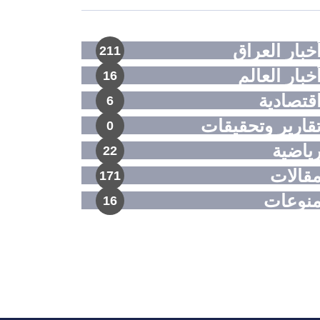
خبار العراق
211
خبار العالم
16
قتصادية
6
قارير وتحقيقات
0
ياضية
22
قالات
171
نوعات
16