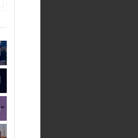
أ
أ
ا
ت