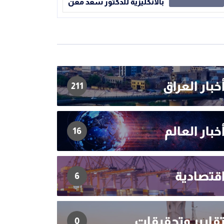
بالانكليزية للدكتور سعد معن
خبار العراق
211
خبار العالم
16
قتصادية
6
قارير وتحقيقات
0