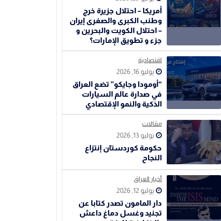
أمريكا – احتلال جزيرة خرج
وطنب الكبرى والصغرى إيران
– احتلال الكويت والبحرين و
جزء و تطويق الإمارات؟
اقتصادية
يوليو 16, 2026
“أومودا وجايكو” تضع العراق
في صدارة عالم السيارات
الذكية والنمو الإقتصادي
مقالات
يوليو 13, 2026
حكومة كوردستان إنتزاع
النجاح
أخبار العراق
يوليو 12, 2026
دار المامون تصدر كتابا عن
تجنيد وغسل دماغ داعش