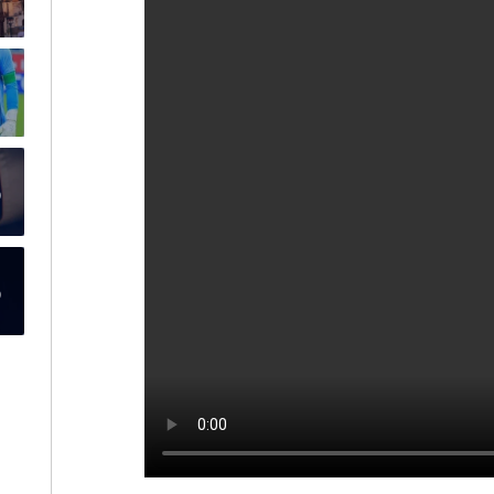
ر
م
م