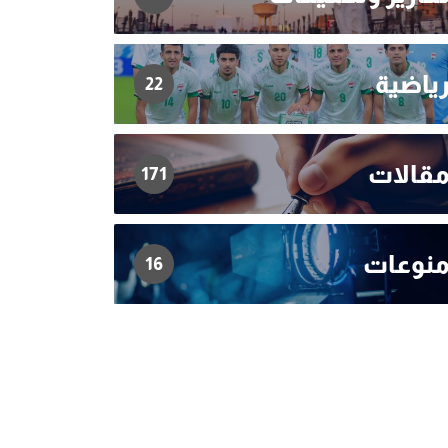
ياضية
22
قالات
171
نوعات
16