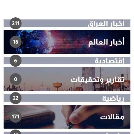
أخبار العراق
211
أخبار العالم
16
اقتصادية
6
تقارير وتحقيقات
0
رياضية
22
مقالات
171