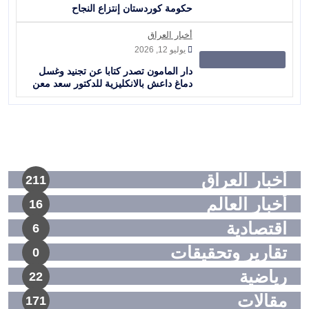
حكومة كوردستان إنتزاع النجاح
أخبار العراق
يوليو 12, 2026
دار المامون تصدر كتابا عن تجنيد وغسل
دماغ داعش بالانكليزية للدكتور سعد معن
أخبار العراق
211
أخبار العالم
16
اقتصادية
6
تقارير وتحقيقات
0
رياضية
22
مقالات
171