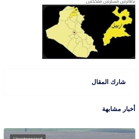
بطائرتين مسيّرتين مفخختين .
شارك المقال
أخبار مشابهة
Uncategorized