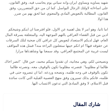
شهيد يساويه ويساوي ايران،وانه سياتي يوم يحاسب فيه، وفق القانون،
على اساءاته لاولئك الرجال البواسل. كما ان من حق المتضررين، وفق
القانون، المطالبة بالتعويض المادي والمعنوي عما لحق بهم من ضرر.
هذا اولا.
اما ثانيا، وهو امر لا يقل اهمية عن الاول، فلو افترضنا ان ابنكم وشيخكم
ادين من قبل القضاء العراقي بالتهم الموجهة اليه، والمتعلقة بسرقة المال
العام، فهل لديكم الاستعداد لتعويض كل عراقي كان ضحية لتلك السرقات
عن حقوقه فيها؟ ام انكم حينها ستعلنون البراءة منه؟ فمثل هذه المواقف
ليست غريبة عن المجتمع العراقي، وقد سمعنا بها وشاهدناها مرارا.
ونصيحتي لكم، وهي مجانية، ان تقتدوا بنبيكم محمد، حين قال: “انصر اخاك
ظالما او مظلوما”. فنصرته مظلوما تكون بالوقوف معه، ونصرته ظالما
تكون بالوقوف في وجه ظلمه، ونصحه وردعه. اما ان تنصروه حتى في
ظلمه، فانكم بذلك تسيرون وفق منهج العصبية القبلية التي كانت سائدة
قبل الاسلام، لا وفق المبادئ التي تدعون الانتساب اليها.
شارك المقال