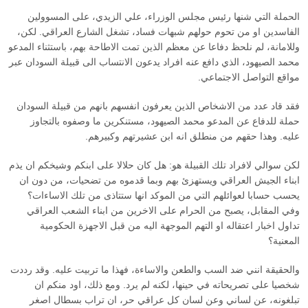
الحملة التي شنها رئيس مجلس الوزراء، علي الزيدي، على المسوولين
الفاسدين او من تحوم حولهم شبهات فساد، تشغل الشارع العراقي. لكن،
وللامانة، لم نلحظ دفاعا عن معظم الذين تمت الاطاحة بهم، باستثناء المدعو
محمد الصيهود، الذي دافع عنه افراد يدعون الانتساب الى قبيلة السودان عبر
مواقع التواصل الاجتماعي.
فقد قاد عدد من الاشخاص الذين يعرفون انفسهم بانهم من قبيلة السودان
حملة للدفاع عن المدعو محمد الصيهود، مستنكرين ما وصفوه بالتجاوز
عليه. وهذا حقهم من منطلق انه ابن عشيرتهم وكبيرهم.
لكن سوالي لافراد تلك القبيلة هو: هل كان حلالا على ابنكم وشيخكم ان يذم
ابناء الجيش العراقي ويستهزئ بهم وبما قدموه من تضحيات، من دون ان
يحسب حسابا لعوائلهم التي من الموكد انها ستتاذى من تلك الاساءات؟
وفي المقابل، يصبح من الحرام على الاخرين من ابناء الشعب العراقي
تداول اخبار اعتقاله او التهم الموجهة اليه من قبل الاجهزة الحكومية
المعنية؟
والحقيقة انني ضد السب والطعن والاساءة، فهذا ما تربيت عليه. وقد رددت
شخصيا على تصريحاته في حينها، لكنه لم يرد. ومع ذلك، اود منكم ان
تبلغونه، عن لساني وعن لسان كل عراقي حر، ان تراب بسطال اصغر