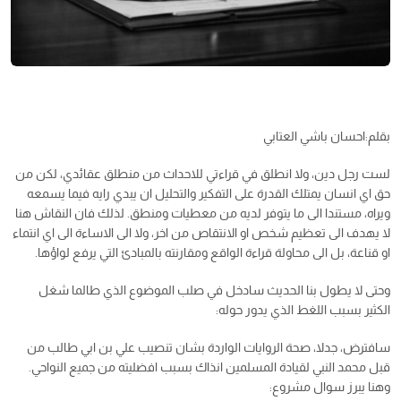
بقلم:احسان باشي العتابي
لست رجل دين، ولا انطلق في قراءتي للاحداث من منطلق عقائدي، لكن من
حق اي انسان يمتلك القدرة على التفكير والتحليل ان يبدي رايه فيما يسمعه
ويراه، مستندا الى ما يتوفر لديه من معطيات ومنطق. لذلك فان النقاش هنا
لا يهدف الى تعظيم شخص او الانتقاص من اخر، ولا الى الاساءة الى اي انتماء
او قناعة، بل الى محاولة قراءة الواقع ومقارنته بالمبادئ التي يرفع لواؤها.
وحتى لا يطول بنا الحديث سادخل في صلب الموضوع الذي طالما شغل
الكثير بسبب اللغط الذي يدور حوله:
سافترض، جدلا، صحة الروايات الواردة بشان تنصيب علي بن ابي طالب من
قبل محمد النبي لقيادة المسلمين انذاك بسبب افضليته من جميع النواحي.
وهنا يبرز سوال مشروع: