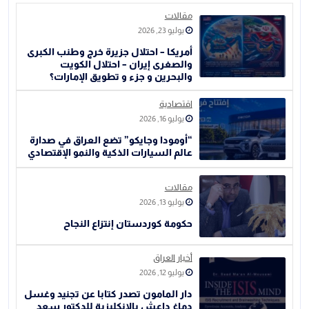
مقالات
يوليو 23, 2026
أمريكا – احتلال جزيرة خرج وطنب الكبرى
والصغرى إيران – احتلال الكويت
والبحرين و جزء و تطويق الإمارات؟
اقتصادية
يوليو 16, 2026
“أومودا وجايكو” تضع العراق في صدارة
عالم السيارات الذكية والنمو الإقتصادي
مقالات
يوليو 13, 2026
حكومة كوردستان إنتزاع النجاح
أخبار العراق
يوليو 12, 2026
دار المامون تصدر كتابا عن تجنيد وغسل
دماغ داعش بالانكليزية للدكتور سعد