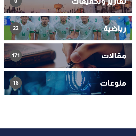
تقارير وتحقيقات
0
رياضية
22
مقالات
171
منوعات
16