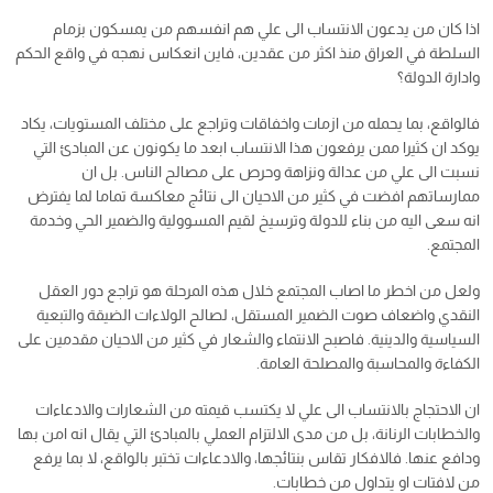
اذا كان من يدعون الانتساب الى علي هم انفسهم من يمسكون بزمام
السلطة في العراق منذ اكثر من عقدين، فاين انعكاس نهجه في واقع الحكم
وادارة الدولة؟
فالواقع، بما يحمله من ازمات واخفاقات وتراجع على مختلف المستويات، يكاد
يوكد ان كثيرا ممن يرفعون هذا الانتساب ابعد ما يكونون عن المبادئ التي
نسبت الى علي من عدالة ونزاهة وحرص على مصالح الناس. بل ان
ممارساتهم افضت في كثير من الاحيان الى نتائج معاكسة تماما لما يفترض
انه سعى اليه من بناء للدولة وترسيخ لقيم المسوولية والضمير الحي وخدمة
المجتمع.
ولعل من اخطر ما اصاب المجتمع خلال هذه المرحلة هو تراجع دور العقل
النقدي واضعاف صوت الضمير المستقل، لصالح الولاءات الضيقة والتبعية
السياسية والدينية. فاصبح الانتماء والشعار في كثير من الاحيان مقدمين على
الكفاءة والمحاسبة والمصلحة العامة.
ان الاحتجاج بالانتساب الى علي لا يكتسب قيمته من الشعارات والادعاءات
والخطابات الرنانة، بل من مدى الالتزام العملي بالمبادئ التي يقال انه امن بها
ودافع عنها. فالافكار تقاس بنتائجها، والادعاءات تختبر بالواقع، لا بما يرفع
من لافتات او يتداول من خطابات.