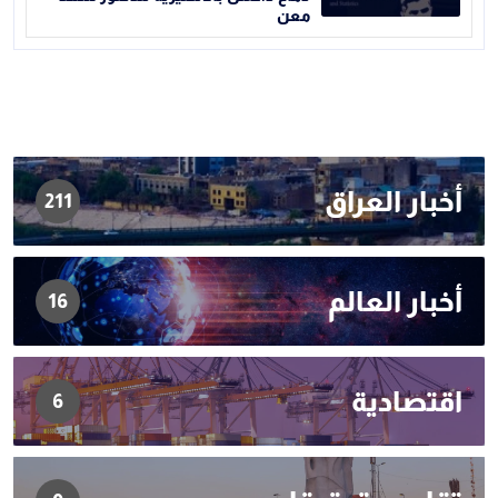
معن
أخبار العراق
211
أخبار العالم
16
اقتصادية
6