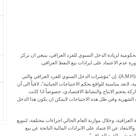
 الحكومية لزيادة الدخل السنوي للفرد العراقي، ينبغي ان تركز
رة عدم الاعتماد على ايرادات بيع النفط العراقي.
وقال عضو اللجنة، خليل الدوسكي في تصريح أطلعت(A.M.H)، إن “مؤشرات الدخل السنوي للفرد العراقي والتي
 حكومية، لاتعد مناسبة للواقع بحكم الاحتياجات الحياتية”، لافتاً الى أن
كة بحجم الانتاج والنشاط الاقتصادي، خصوصاً اذا كانت
ب الشهرية وفي ظل هذه الاحتياجات لايمكن ان يكون هذا الدخل
عراقية، وخلال موازنة العام الحالي اجراءات مختلفة، لتنويع
ابتعاد عن الاعتماد على الايرادات المالية الناتجة عن بيع
المعيشي للفرد العراقي”.