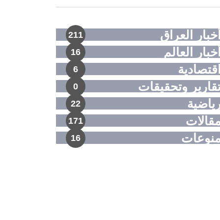
خبار العراق
211
خبار العالم
16
قتصادية
6
قارير وتحقيقات
0
ياضية
22
قالات
171
نوعات
16