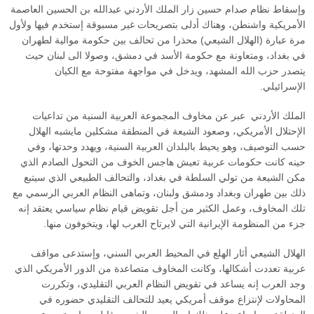
وإسقاط نظام صدام حسين زار الملك الأردني عبدالله بن الحسين العاصمة
الأمريكية واشنطن، وهناك أدلى بتصريحات غير مسبوقة إستخدم فيها ولأول
مرة عبارة (الهلال الشيعي) محذرا من تحالف بين حكومة موالية لطهران
في بغداد، ومتعاونة مع حكومة الأسد في دمشق، وصولا الى لبنان حيث
يتصدر حزب الله المشهد، ويدخل في مواجهة مفتوحة مع الكيان
الإسرائيلي.
الملك الأردني عبر عن مخاوف المجموعة العربية السنية من تداعيات
الإحتلال الأمريكي، وصعود الشيعة في المنطقة مشكلين مايشبه الهلال
حسب التوصيف، وهو يحيط بالبلدان العربية السنية، ويهدد وحدتها، وفي
حينه كانت حكومات عربية تعيش هاجس الخوف من التحول الصادم الذي
مكن الشيعة من تولي السلطة في بغداد، والتحالف الطبيعي الذي سيتبع
ذلك بين طهران وبغداد ودمشق ولبنان، وتماهى النظام العربي الرسمي مع
تلك المخاوف، وعمل الكثير من أجل تقويض قيام نظام سياسي يعتقد إنه
جزء من المنظومة الإيرانية التي لايرتاح العرب لها، ويتخوفون منها.
الهلال الشيعي أثار الهلع في المحيط العربي السني، وإستدعى مواقف
عربية تعددت أشكالها، وكانت المخاوف متصاعدة من الدور الأمريكي الذي
وجد العرب إنه يساعد في تقويض النظام العربي التقليدي، وتكررت
المحاولات لإنتزاع موقف أمريكي يعيد للتحالف التقليدي حضوره في