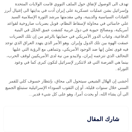
تهدف الى الوصول لإتفاق حول الملف النووي قامت الولايات المتحدة
وإسرائيل بشن عمليات عسكرية على إيران أدت في بدايتها الى إغتيال أبرز
القيادات السياسية والدينية، وفي مقدمتها مرشد الثورة الإسلامية السيد
علي خامنائي في محاولة لإسقاط النظام، قوبل بضربات صاروخية لقواعد
أمريكية، ومصالح حيوية في دول عربية كشفت عمق الخلل في البنية
الدفاعية، وغياب الدور الأمريكي في حمايتها بالرغم من إن تلك الضربات
عمقت الهوة بين تلك الدول وإيران. وهو الأمر الذي يتهدد العراق الذي توجد
فيه قوى تعلن إنها ضد الوجود الأمريكي، وتتماهى مع الرؤية التي عليها
التحالف الذي تتزعمه إيران، ولايبدو من نية لدى الأمريكيين لوقف الحرب،
بينما هي الفرصة التي قد لاتتكرر لإسرائيل لتكون كبرى كما في وعود
التوراة..
أخشى إن الهلال الشيعي سيتحول الى محاق، بإنتظار خسوف كلي للقمر
السني خلال سنوات قليلة، أو إن الثقوب السوداء الإسرائيلية ستبتلع الجميع
الى أن يشاء الله، أو يحدث أمرا، وهو على كل شيء قدير…
شارك المقال