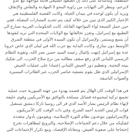
المنطقة، وماساعد على ذلك إن الصعود الشيعي قابله مواجهة مع عدو
لايرحم، وينظر الى النهايات من زاوية المحو لا المهادنة والنقاش والإتفاق،
ويريد أن يكون لوحده في ميدان الحياة، وكانت القضية الفلسطينية هي
الإختبار الكبير الذي تبين من خلاله كيف يتم تحديد المسارات المقبلة، ففي
حين حمل الشيعة لواء المواجهة القاتلة، كانت الحكومات العربية تسارع الى
التطبيع مع إسرائيل، وتعزز تحالفاتها مع الولايات المتحدة التي تريد لنفوذها
أن يتسع ويستمر، ولإسرائيل أن تكون السيدة الأولى في منطقة الشرق
الأوسط دون منازع، وكانت البداية مع حزب الله في لبنان الذي خاض حروبا
عدة مع إسرائيل إنتهت بإغتيال زعيمه السيد حسن نصر الله، وتقوية النظام
الرسمي اللبناني الذي رفع سقف مطالبه من نزع سلاح الحزب، الى تفكيك
بنيته التحتية، وتعظيم دور الجيش اللبناني إعتمادا على عمليات الجيش
الإسرائيلي الذي ظل يقوم بتصفية عناصر الحزب عبر الطائرات المسيرة
والعبوات الناسفة.
في هذا الوقت كان الهلال يتم قضمه بهدوء من جهته السورية حيث عملية
تجميع تركية لمجموعة فصائل مسلحة بالتوافق مع الأمريكيين وقوى حليفة
لإنهاء نظام الرئيس بشار الأسد الذي فر الى روسيا تاركا دمشق تستقبل
قوات الرئيس الجديد أحمد الشرع، وفي ذات الوقت كان الأمريكيون
والإسرائيليون يتوعدون نظام الثورة الإسلامية، ويقومون بأدوار متعددة
لتفكيكه من خلال دعم الجماعات الإصلاحية، والترويج لمظاهرات تخرج
إحتجاجا على صعوبة العيش، ومعاناة الإقتصاد، ومع تكرار الإجتماعات التي