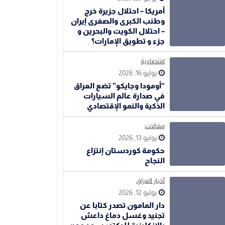
أمريكا – احتلال جزيرة خرج
وطنب الكبرى والصغرى إيران
– احتلال الكويت والبحرين و
جزء و تطويق الإمارات؟
اقتصادية
يوليو 16, 2026
“أومودا وجايكو” تضع العراق
في صدارة عالم السيارات
الذكية والنمو الإقتصادي
مقالات
يوليو 13, 2026
حكومة كوردستان إنتزاع
النجاح
أخبار العراق
يوليو 12, 2026
دار المامون تصدر كتابا عن
تجنيد وغسل دماغ داعش