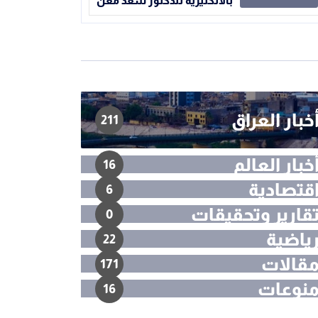
بالانكليزية للدكتور سعد معن
خبار العراق
211
خبار العالم
16
قتصادية
6
قارير وتحقيقات
0
ياضية
22
قالات
171
نوعات
16