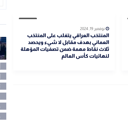
رياضية
نوفمبر 19, 2024
المنتخب العراقي يتغلب على المنتخب
العماني بهدف مقابل لا شيء ويحصد
أ
ثلاث نقاط مهمة ضمن تصفيات المؤهلة
لنهائيات كأس العالم
أ
ا
ت
ر
م
م