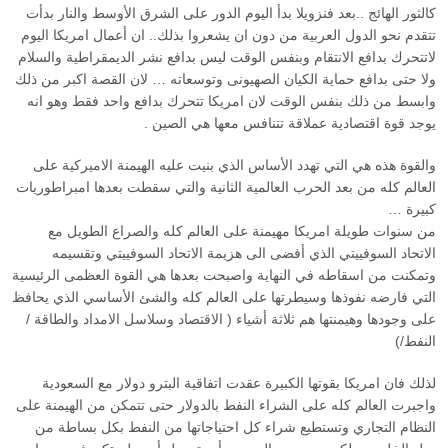
كالثور الهائج ..بعد فنزويلا بدأ اليوم الدور على الشرق الأوسط والنار بدأت
تتقدم نحو الدول العربية من دون ان يشعروا بذلك.. ان أعمال امريكا اليوم
لاتتحرك بدافع الانتقام وبنفس الوقت ليس بدافع نشر الديمقراطية والسلام
ولا حتى بدافع حماية الكيان الصهيونى وتوسعاته … لان القصة اكبر من ذلك
وابسط من ذلك بنفس الوقت لان امريكا تتحرك بدافع واحد فقط وهو انه
يوجد قوة اقتصادية عملاقة تتنافس معها هي الصين .
والقوة هذه هي التي تهدد الأساس الذي بنيت عليه الهيمنة الاميركية على
العالم كله من بعد الحرب العالمية الثانية والتي سقطت بعدها امبراطوريات
كبيرة …
من سنوات طويلة امريكا مهيمنة على العالم كله والصراع الطويل مع
الاتحاد السوفييتي الذي أفضى الى هزيمة الاتحاد السوفييتي وتقسيمه
وتمكنت من اسقاطه في النهاية واصبحت بعدها هي القوة العظمى الرئيسية
التي فارضه نفوذها وسيطرتها على العالم كله والشئ الأساسي الذي يحافظ
على وجودها وهيمنتها هم ثلاثة أشياء ( الاقتصاد وسلاسل الامداد والطاقة /
النفط/)
لذلك فان امريكا بقوتها الكبيرة عقدت اتفاقية البترو دولار مع السعودية
واجبرت العالم كله على الشراء النفط بالدولار حتى تتمكن من الهيمنة على
النظام التجاري وتستطيع شراء كل احتياجاتها من النفط بكل بساطة من