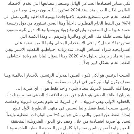
لكي تساير اقتصادها الصناعي الهائل وتشغيل مصانعها التي تخدم الاقتصاد
العالمي لذلك الصين منذ سنة 2024 تستورد 11 مليون برميل يوميا من
النفط الخام حتى تستطيع تغطية الاحتياجات اليومية الداخلية والتي تصل الى
‎%‎74 من النفط الخام المطلوب داخلياً وهنا الصين تستورد من دول رئيسية
تعتمد عليها مثل السعودية وايران وفنزويلا وروسيا وهناك دول ثانية تستورد
منها بنسب قليلة مثل العراق وماليزيا وغيرهم … وهذا الكمية التي
تستوردها لا تدخل كلها في الاستخدام المحلي وانما الصين تعتمد على
استراتيجية شراء استباقي الهدف منه زيادة احتياطيتها النفطية الاستراتيجي
بقرابة مليار برميل بحلول عام 2026 وهنا السؤال لماذا يتم زيادة احتياطي
النفط الخام بشكل كبير جداً…
السبب الرئيس هو لكي تكون الصين المحرك الرئيسي للأسعار العالمية وهنا
سوف يكون لها تاثير كبير في قرارات منظمة أوبك
وهذا كله بالنسبة لأمريكا معناه شيء واحد فقط هو ان اي ضربة إلى
شريان الطاقة الصيني هو عبارة عن ضربة للاقتصاد الصيني نفسه وهنا بدأت
بالخطوة الاولى وهي فنزويلا … لان امريكا لم تقوم بضرب فنزويلا وخطفت
رئيسها بسبب النفط فقط وانما لسببين في منتهى الخطورة الأول قطع
إمداد النفط عن الصين والتي تمثل حوالي ‎%‎4 من الواردات النفطية وايضاً
تسدد لها ضربة اقتصادية من خلال وقف دفع الديون الفنزويلية المتحققة
للصين وايضاً تقوم بتامين نفسها بالكامل من الصدمة النفطية القادمة وهنا