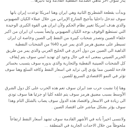
يثار سؤال آخر ماهي الصدمة النفطية القادمة وما تأثيرها…
وبدأت بقطعة الشطرنج الثانية وهي ايران وهنا امريكا توعدت إيران بانها
سوف تتدخل داخليا بتأجيج الشارع الإيراني من خلال عملاء الكيان الصهيوني
والذي هدف امريكا تغيير نظام الحكم ولأن ايران هي القوة الكبرى الوحيدة
التي تستطيع الوقوف بوجه الكيان الصهيوني وايضاً بسبب ان ايران من اكبر
حلفاء الصين وتصدر شحنات كبيرة من النفط إلى الصين وخاصة ان ايران
تسيطر على مضيق هرمز الذي يمر عبره ‎%‎40 من الشحنات النفطية
الذاهبة الى الصين من دول أخرى في الخليج العربي والذي يمر من طريق
الحرير الصيني بمعنى انه في حال وجود اي تهديد امني سوف يتم إيقاف
كل الشحنات الصينية النفطية والتجارية والذي بدوره سوف يتسبب بخسائر
فادحة للصين مما يؤدي إلى تزايد في اسعار النفط وكافه السلع وهنا سوف
تؤثر في النمو الاقتصادي السريع للصين ..
وهنا إذا نشبت حرب ضد ايران سوف تعم هذه الحرب على كل دول الشرق
الأوسط بسبب مضيق هرمز سوف يتم غلقه كليا او جزئيا هنا سوف تودي
الى زيادة في الاسعار واقتصاد هذه الدول سوف يصاب بالشلل التام وهذا
سوف يؤثر بشكل مباشر على اقتصاد الصين .
ولاننسى اخيراً بانه في الأشهر القادمة سوف تشهد أسعار النفط ارتفاعاً
ملحوظاً من خلال الاحداث الجارية في المنطقة …