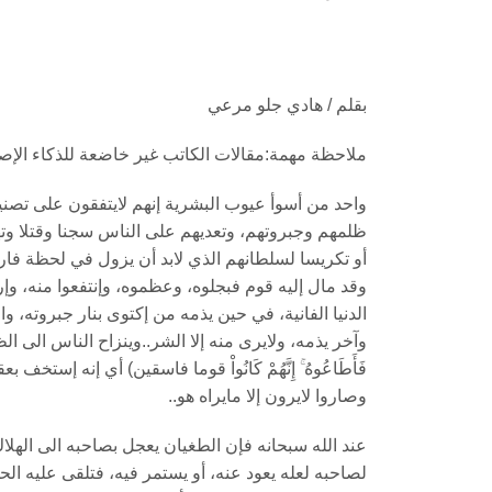
بقلم / هادي جلو مرعي
ملاحظة مهمة:مقالات الكاتب غير خاضعة للذكاء الإ
واحد من أسوأ عيوب البشرية إنهم لايتفقون على تصن
ظلمهم وجبروتهم، وتعديهم على الناس سجنا وقتلا وتهجير
أو تكريسا لسلطانهم الذي لابد أن يزول في لحظة فارق
وقد مال إليه قوم فبجلوه، وعظموه، وإنتفعوا منه، وإر
الدنيا الفانية، في حين يذمه من إكتوى بنار جبروته، وا
وآخر يذمه، ولايرى منه إلا الشر..وينزاح الناس الى الظا
فَأَطَاعُوهُ ۚ إِنَّهُمْ كَانُواْ قوما فاسقين) أي إنه إس
وصاروا لايرون إلا مايراه هو..
عند الله سبحانه فإن الطغيان يعجل بصاحبه الى الهلاك،
لصاحبه لعله يعود عنه، أو يستمر فيه، فتلقى عليه الح