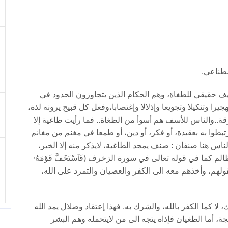
صطناعي.
يف حقيقي للطغاة، وهم الحكام الذين يتجاوزون الحدود في
ا وتنكيلا وتجويعا وإذلالا وإغتصابا،وفعل كل قبيح يرونه لذة،
ة..والناس للأسف هم أسوأ من الطغاة.. فما رأيت طاغية إلا
تبطوا به بعقيدة، أو فكر، أو دين، أو طمعا في مغنم من مغانم
لناس هنا صنفان : صنف يمجد الطاغية، لايذكر منه إلا الخير،
لم كما في قوله تعالى في سورة الزخرف (فَٱسْتَخَفَّ قَوْمَهُۥ
تخف بعقولهم، وأخذهم معه الى الكفر والعصيان والتمرد على الله،
 لا كما الكفر بالله، والشرك به. فهذا إعتقاد وضلال يمد الله
جة، أما الطغيان فإذاه يتجه الى من لايتحمله وهم البشر