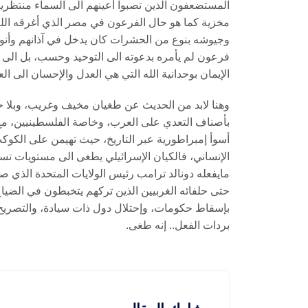
المستضعفون الذين تصبوا أعينهم الى السماء منتظرين 
مخزية كما هو حال الفرعون في مصر الذي أغرقه الله،
وجيوشه بنوع من الحشرات كان يدخل في آذانهم وأنو
فرعون لم يأمره بدعوته الى التوحيد وحسب، بل الى ت
الإيمان بوحدانية الله التي هي العدل والإحسان الى ا
وهنا لابد من الحديث عن طغيان مخيف وغريب، وبلا ح
بأصناف التعدي على العرب، وخاصة الفلسطينيين، مع م
أسوأ إمبراطورية عبر التاريخ، حيث تهيمن على الكوكب
الإنساني، فالكيان الإسرائيلي يطغى الى مستويات تس
مايفعله دونالد ترامب رئيس الولايات المتحدة الذي صا
حتى حلفائه الغربيين الذين تركهم يتخبطون في الضياع،
بإسقاط حكومات، وإحتلال دول ذات سيادة، والتصريح 
بردات الفعل.. إنه طغى.