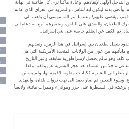
التدخل الإلهي لإنقاذهم، وعادة ماكنا نرى كل طاغية في نهاية
 وأنجى بدنه ليكون آية للناس، والنمرود في العراق الذي عذبه
فهم، ويقضي عليهم! وعندما أمر الله موسى أن يذهب الى
أ
رك الطغيان، والتعدي على الناس، وتحقيرهم، مع إنه دعاه الى
أ
لعباد، ثم الكف عن الظلم خاصة على بني إسرائيل.
ا
دود يتصل بطغيان بني إسرائيل في هذا الزمن، وتعديهم
ت
ايأتيهم من عون من الولايات المتحدة الأمريكية التي هي
 كله، وهو مالم يحصل لإمبراطورية سابقة، وعبر التاريخ
ر
تدعي تدخلا من السماء بعد عجز البشرية عن وقفه، وكذا
م
ر ينظر الى البشرية ككيانات مغلوبة لاقيمة لها، ولم يستثن
م
 وسوء التدبير، ثم صار يعمد الى نهب ثروات بلدان، والتهديد
برغبته في السيطرة على جزر وموانيء وممرات مائية، ولايعبأ