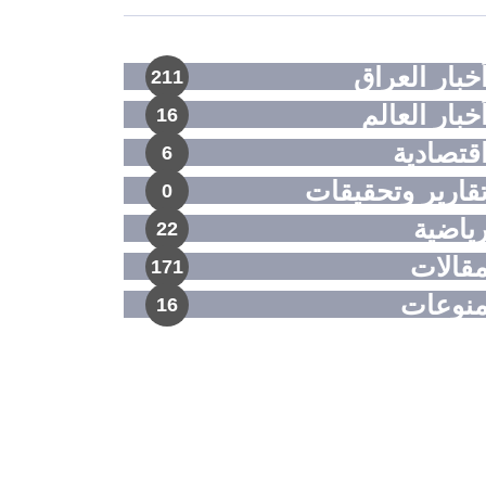
خبار العراق
211
خبار العالم
16
قتصادية
6
قارير وتحقيقات
0
ياضية
22
قالات
171
نوعات
16