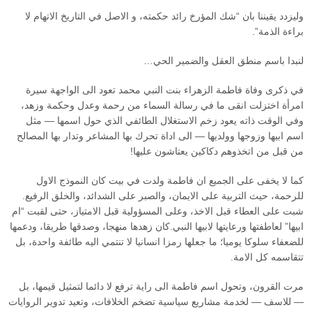
وليزدد يقيننا بان “شك المؤرخ رائد حكمته، و الاصل في التاريخ الاتهام لا
براءة الذمة”.
لنبدا باسم منطق العقل والضمير الحي…
في ذكرى وفاة فاطمة الزهراء بنت النبي محمد تعود الى الواجهة سيرة
امرأة اختزلت انقى ما في رسالة السماء من رحمة وعدل وحكمة وزهد،
وفي الوقت ذاته يعود زخم الاستغلال الطائفي الذي حول اسمها — مثل
اسم ابيها وزوجها وولديها — الى اداة تحرك بها المشاعر وتدار بها المصالح
من قبل من اتخذوهم دكاكين يعتاشون عليها!
كما لا يخفى على الجميع ان فاطمة ولدت في بيت كان النموذج الاول
للرحمة، حيث التربية على الايمان، والصبر على الشدائد، والخلق الرفيع.
شبت على العطاء قبل الاخذ، وعلى المسؤولية قبل الامتياز، حتى لقبت “ام
ابيها” لعاطفتها ورعايتها لابيها النبي.كان زهدها منهجا، وصدقها طريقا، ودعمها
للضعفاء سلوكا يوميا؛ ما جعلها رمزا انسانيا لا تنتمي اليه طائفة واحدة، بل
تتقاسمه كل الامة.
مرت القرون، وتحول اسم فاطمة الى راية ترفع لا دائما لتمثيل قيمها، بل
— للاسف — لخدمة مشاريع سياسية تضخم الخلافات، وتعيد تدوير الروايات