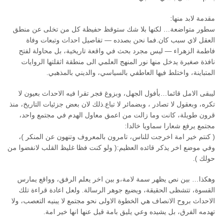
مقدمة لابد منها:
سطور متواضعة… لكنها بلا شك ستوقظ حفيظة كل من تخلى عن منطق
العقل لاي سبب كان.فما نحن بصدده — تفاصيل احداث وتبعات وفاة
فاطمة الزهراء — ليس مجرد بحث في واقعة تاريخية، بل محاولة لفتح
نافذة صغيرة يدخل منها نور المنهج العلمي الى منطقة اثقلتها الروايات
المتباينة، واختلط فيها العاطفي بالسياسي، والديني بالمذهبي.
ليبقى الامل قائما…بأفول الجهل، وبزوغ فجر تقرا فيه الاحداث بعيون لا
تكره، وبعقول لا تصادر ، وبضمائر لا تباع.ذلك لان بعض جزئيات التاريخ، منذ
قرون طويلة، كانت وما زالت من اعمق معاول الهدم في مجتمع واحد،
مجتمع يرفع شعارا سماويا خالدا:
( كنتم خير امة اخرجت للناس، تامرون بالمعروف وتنهون عن المنكر )،
وفي موضع اخر يذكر قائده العظيم:( ولو كنت فظا غليظ القلب لانفضوا من
حولك ).
وهكذا… بين نص يظهر سمة لامة،و بين اخر يعلم الرفق، وواقع يمارس
القسوة، تتشظى الحقيقة، ويضيع جوهر الرسالة. ولعل اعادة قراءة تلك
الاحداث بروح الانصاف هي الخطوة الاولى نحو مجتمع لا يبنيه التعصب، ولا
تهدمه الفرق، بل يشيده وعي يليق بامة قيل عنها انها خير امة.