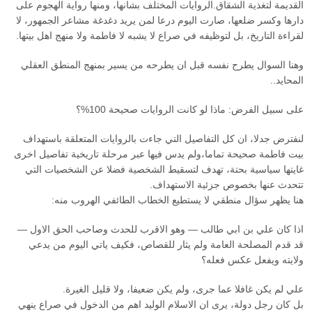
القديمة لتغذية الشقاق.الروايات المختلف بشانها، ومنها رواية الهجوم على
دارها وكسر ضلعها، صارت اليوم درعا لمن يريد دغدغة مشاعر الجمهور، لا
لقراءة التاريخ، بل لتوظيفه في صراع لا يشبه لا فاطمة ولا منهج اهل بيتها.
وهنا السوال يطرح نفسه قبل ان يطرحه من يسير بمنهج المنطق العقلي
المحايد..
على سبيل الفرض: ماذا لو كانت الروايات صحيحة 100%؟
لنفترض جدلا، ان كل التفاصيل التي جاءت بالروايات المتعلقة باستهداف
بيت فاطمة صحيحة تماما،ولم يدس فيها عبر مرحلة تاريخية تفاصيل اخرى
غايتها سياسية بحتة، تهدف لتسقيط الشخصية فضلا عن الشخصيات التي
تتحدث عنها بخصوص جزئية الاستهداف.
هنا يظهر سؤال منطقي لا يستطيع الخطاب الطائفي الهروب منه:
اذا كان علي بن ابي طالب — وهو الاقرب للحدث وصاحب الحق الاول —
قد قدم المصلحة العامة ولم يثار للقصاص، فكيف ياتي اليوم من يدعي
ولايته ويفعل عكس فعله؟
علي لم يكن غافلا عما جرى، ولم يكن ضعيفا، ولا قليل الغيرة.
بل كان رجل دولة، يرى ان الاسلام الوليد اهم من الدخول في صراع ينهي