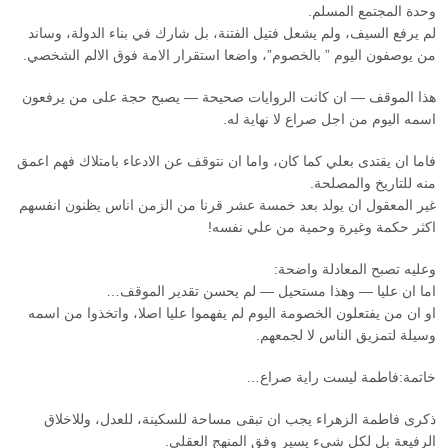
وحدة المجتمع المسلم.
لم يرفع السيف، ولم يشعل فتيل الفتنة، بل شارك في بناء الدولة، وساند
من يوصفون اليوم ” بالخصوم”، واضعا استقرار الامة فوق الالم الشخصي.
هذا الموقف — ان كانت الروايات صحيحة — يصبح حجة على من يرفعون
اسمه اليوم من اجل صراع لا نهاية له.
فاما ان يقتدى بعلي كما كان، واما ان نتوقف عن الادعاء بامتلاك فهم اعمق
منه للتاريخ والمصلحة.
غير المعقول ان يولد بعد خمسة عشر قرنا من الزمن اناس يظنون انفسهم
اكثر حكمة وغيرة وحمية من علي نفسه!
وعليه تصبح المعادلة واضحة:
اما ان عليا — وهذا مستحيل — لم يحسن تقدير الموقف…
او ان من يفتعلون الخصومة اليوم لم يفهموا عليا اصلا، واتخذوا من اسمه
وسيلة لتمزيق الناس لا لجمعهم.
خاتمة:فاطمة ليست راية صراع…
ذكرى فاطمة الزهراء يجب ان تبقى مساحة للسكينة، للعدل، وللاخلاق
الرفيعة بل لكل شيء يسير وفق المنهج العقلي.