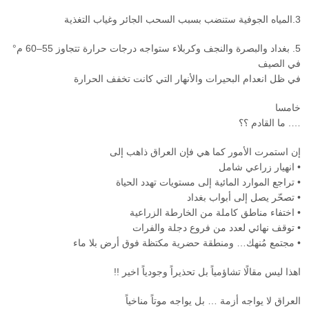
3.المياه الجوفية ستنضب بسبب السحب الجائر وغياب التغذية
5. بغداد والبصرة والنجف وكربلاء ستواجه درجات حرارة تتجاوز 55–60 م°
في الصيف
في ظل انعدام البحيرات والأنهار التي كانت تخفف الحرارة
خامسا
…. ما القادم ؟؟
إن استمرت الأمور كما هي فإن العراق ذاهب إلى
• انهيار زراعي شامل
• تراجع الموارد المائية إلى مستويات تهدد الحياة
• تصحّر يصل إلى أبواب بغداد
• اختفاء مناطق كاملة من الخارطة الزراعية
• توقف نهائي لعدد من فروع دجلة والفرات
• مجتمع مُنهك… ومنطقة حضرية مكتظة فوق أرض بلا ماء
اهذا ليس مقالًا تشاؤمياً بل تحذيراً وجودياً اخير !!
العراق لا يواجه أزمة … بل يواجه موتاً مناخياً