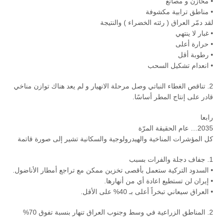
• مخازن و مصانع
• مناطق ترابية مكشوفة
لقد دمّر العراق ( رئته الخضراء ) والنتيجة
• غبار لا ينتهي
• حرارة أعلى
• رطوبة أقل
• انعدام تشكيل السحب
2. تناقص الغطاء النباتي وصل مرحلة الانهيار و لم يعد هناك توازن مناخي
قادر على إنتاج المطر أساسًا.
رابعا
2035… عام الحقيقة المرّة
كل المؤشرات المناخية والهيدرولوجية والسكانية تشير إلى صورة قاتمة
1. جفاف دجلة والفرات بسبب
• السدود التركية ستعمل بأقصى تخزين ممكن مع تراجع أمطار الأناضول.
• إيران لن تستطيع اعادة أي من أنهارها.
• العراق سيعاني تبخراً أعلى بـ ‎%‎40 على الأقل.
2. المناطق الزراعية في وسط وجنوب العراق تنهار بنسبة تفوق 70%