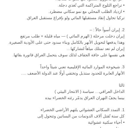
• تراجع الثلوج المتراكمة التي تُغذي دجلة.
• ازدياد الطلب المحلي مع نمو سكاني مضطرد.
تركيا تحاول إنقاذ مستقبلها المائي ولو بإفراغ مستقبل العراق.
2. إيران أسوأ حالاً : –
إيران دخلت مرحلة ( الهرم المائي ) — مياه قليلة + طلب مرتفع
وهذا يدفعها لتحويل الأنهر بالكامل وبناء سدود حتى على الأودية الصغيرة.
إيران لم تعد تمتلك مياهاً لتشاركها…
هي نفسها على حافة الجفاف لذلك سوف يتحمل العراق فاتورة بقائها.
3. شيخوخة الموارد المائية الإقليمية تعني شيئاً واحداً
الأنهار العابرة للحدود ستذبل وتختفي أولًا عند الدولة الأضعف ….
ثالثا
الداخل العراقي… سياسة ( الانتحار البيئي )
بينما يجفّ النهران العراق يدمّر رئته الخضراء بيده
1. التمدد السكاني العشوائي يلتهم الأراضي الخضراء
كل سنة تُقتل آلاف الدونمات من البساتين وتتحول إلى
• أحياء سكنية عشوائية