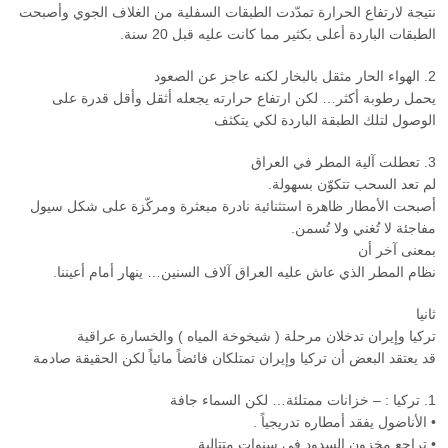
نتيجة لارتفاع الحرارة تمدّدت الطبقات السفلية من الغلاف الجوي وأصبحت
الطبقات الباردة أعلى بكثير مما كانت عليه قبل 20 سنة.
2. الهواء الحار مثقل بالبخار لكنه عاجز عن الصعود
يحمل رطوبة أكثر… لكن ارتفاع حرارته يجعله أثقل وأقل قدرة على
الوصول لتلك الطبقة الباردة لكي يتكثف
3. تعطلت آلية المطر في العراق
لم تعد السحب تتكوّن بسهولة.
أصبحت الأمطار ظاهرة استثنائية نادرة مبعثرة ومركّزة على شكل سيول
مفاجئة لا تُغني ولا تُسمن.
بمعنى آخر أن
نظام المطر الذي عاش عليه العراق آلاف السنين… ينهار أمام أعيننا.
ثانيا
تركيا وإيران تدخلان مرحلة ( شيخوخة المياه ) والخسارة عراقية
قد يعتقد البعض أن تركيا وإيران تمتلكان فائضاً مائياً لكن الحقيقة صادمة
1. تركيا : – خزانات ممتلئة… لكن السماء جافة
• الأناضول يفقد أمطاره تدريجياً .
• تراجع مخزون السدود في سنوات متتالية.