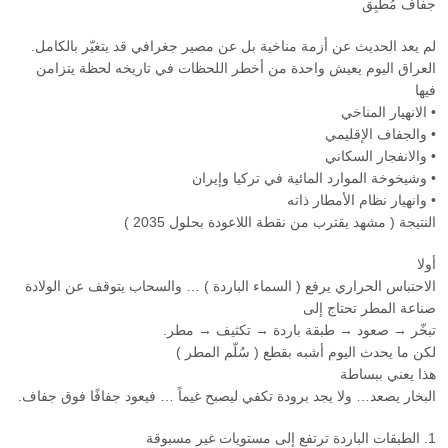
جفاف مُطْبِق
لم يعد الحديث عن أزمة مناخية بل عن مصير جغرافي قد يتغيّر بالكامل.
العراق اليوم يعيش واحدة من أخطر اللحظات في تاريخه لحظة يتزامن
فيها
• الانهيار المناخي
• والجفاف الإقليمي
• والانفجار السكاني
• وشيخوخة الموارد المائية في تركيا وإيران
• وانهيار نظام الأمطار ذاته
النتيجة ( مشهد يقترب من نقطة اللاعودة بحلول 2035 )
أولا
الاحتباس الحراري يرفع ( السماء الباردة ) … والسحاب يتوقف عن الولادة
صناعة المطر تحتاج إلى
تبخّر → صعود → طبقة باردة → تكثيف → مطر.
لكن ما يحدث اليوم أشبه بقطع ( سُلّم المطر )
هذا يعني ببساطة
البخار يصعد… ولا يجد برودة تكفي ليصبح غيماً … فيعود جفافًا فوق جفاف.
1. الطبقات الباردة ترتفع إلى مستويات غير مسبوقة