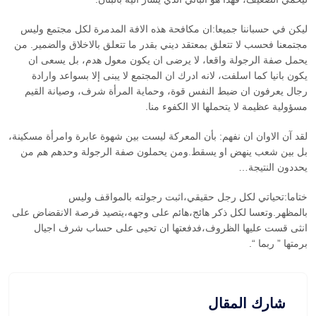
ليكن في حسباننا جميعا:ان مكافحة هذه الافة المدمرة لكل مجتمع وليس
مجتمعنا فحسب لا تتعلق بمعتقد ديني بقدر ما تتعلق بالاخلاق والضمير. من
يحمل صفة الرجولة واقعا، لا يرضى ان يكون معول هدم، بل يسعى ان
يكون بانيا كما اسلفت، لانه ادرك ان المجتمع لا يبنى إلا بسواعد وارادة
رجال يعرفون ان ضبط النفس قوة، وحماية المرأة شرف، وصيانة القيم
مسؤولية عظيمة لا يتحملها الا الكفوء منا.
لقد آن الاوان ان نفهم: بأن المعركة ليست بين شهوة عابرة وامرأة مسكينة،
بل بين شعب ينهض او يسقط.ومن يحملون صفة الرجولة وحدهم هم من
يحددون النتيجة…
ختاما:تحياتي لكل رجل حقيقي،اثبت رجولته بالمواقف وليس
بالمظهر.وتعسا لكل ذكر هائج،هائم على وجهه،يتصيد فرصة الانقضاض على
انثى قست عليها الظروف،فدفعتها ان تحيى على حساب شرف اجيال
برمتها ” ربما “.
شارك المقال