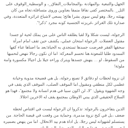
الجهل،والتبعية ،والمهادنة ،والمجاملات_النفاق_، و الوسطية_الوقوف على
التل_ .بالمختصر كفى نفاقا منمقا بعناوين وروى متسافلة،تجاه من كان
بهيئته رجلا، وهو ليس سوى بشرا هائج؛ يسعى لاشباع غرائزه المتعددة، وفي
صدارة تلك الغرائز ،غريزته الجنسية كونه مجرد “ذكر!”.
الرجولة، ليست شكلا ولا لقبا يطلقه الناس على من يملك لحية او جسدا
مفتول العضلات. الرجولة امتحان عملي، يكشف حين تقف امام امرأة
سحقها الفقر فعرضت جسدها تستجدي به الحياة؛بعد ما اضناها عناء كفها
الممدود طلبا للمعونة.هنا تحسم المعركة: اما ان نكون رجالا ننهض لنحميها
من السقوط، او … ينهش جسدها ويترك وراءه جيلا بل اجيالا مكسورة وامة
ملوثة!
ان نزوة لحظات او دقائق لا تصنع رجولة، بل هي فضيحة مدوية وخيانة
عظمى لكل منطقي ومقبول.اما الموقف الصلب، الموقف الذي يقف في
وجه الشهوة ويقول: “لا، لن اكون سببا في هدم انسانة ولا مجتمع”، فهذا هو
السلاح الحقيقي الذي يبني الاوطان بمجتمع يقف له الاخرين اجلالا.
الذين يتفاخرون بالرجولة: تذكروا ان الرجولة ليست في اقتناص لحظة
ضعف ،بل في كبح نزوة مدمرة، وحماية من وقعت في قبضة الحاجة. من
يستسلم لشهواته ليس رجلا، بل اداة هدم بيد الانحلال. اما من ينهض بضميره
ليحمي الضعيف، فهذا هو الباني الذي يشار اليه بالبنان.