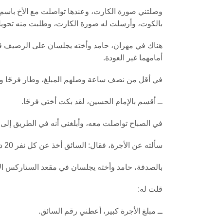
وصلتني صورة الكارت، وعندها تواصلت مع الأخ باسم
بالكوت، وأرسلت له صورة الكارت، وطلبت منه تحويل ا
هناك في مهران، حامد وأخته يجلسان على الرصيف قرب ا
أمامهما غير العودة.
في أقل من نصف ساعة وصلهم المبلغ، وطار فرحًا و
ــ أقسم بالإمام الحسين، لقد بكت أختي فرحًا.
في الصباح تواصلت معه، وأبلغني أنه في الطريق إلى كربلاء
سألته عن الأجرة، فقال: السائق أخذ عن كل نفر 20 دينار (يعني 20 ألف).
بالصدفة، حامد وأخته يجلسان في مقعد الستاركس ال
قلت له:
ــ مبلغ الأجرة كبير، أعطني رقم السائق.