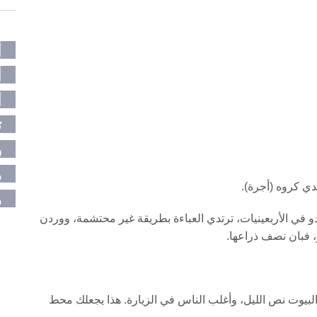
أ
أ
ا
ت
ر
م
ندي كروه (أجرة).
م
بدو في الأربعينيات، ترتدي العباءة بطريقة غير محتشمة، ووردن
، فبان نصف ذراعها.
لبيوت نص الليل، وأغلب الناس في الزيارة. هذا يجعلك محط