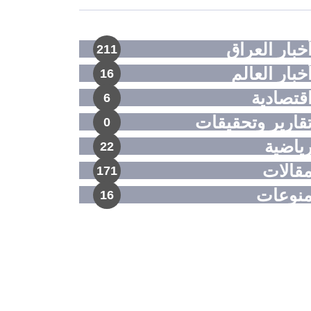
خبار العراق
211
خبار العالم
16
قتصادية
6
قارير وتحقيقات
0
ياضية
22
قالات
171
نوعات
16