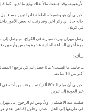
الأربعينية، وقد جمعت مالاً لذلك وبلغ ما لديها، كما قال، 80 ألف دينار عرا
أخبرني أن هو وشقيقته الطفلة غادرا تبريز مساء أول
حاله حال أي زائر آخر، وقد رتبت له بعض الأمور داخل ال
في كربلاء.
وصل مهران وترك سيارته في الكراج، ثم وصل إلى منف
مرة أخرى الساعة الحادية عشرة وخمس وأربعين دقيقة، 
سألته:
ــ حامد، ما السبب؟ ماذا حصل لك كي ترجع؟ المسافة
أكثر من 16 ساعة.
أخبرني أن مبلغ الـ (80 ألف) تم سرقته
غير العودة إلى تبريز.
طلبت منه الاطمئنان أولاً، ومن ثم الرجوع إلى مهران، 
في طريقها إلى الحل. اعتذر، وحاول إقناعي بعدم عود