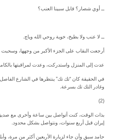
ــ أوي شصار؟ قابل سبينا العنب؟
ــ لا عنب ولا بطيخ، خوية روحي الله وياچ.
أرجعت النقاب على الجزء الأكبر من وجهها، وسحبت 
عدت إلى المنزل واستدركت، وعدت لمراقبتها بالكامير
في الحقيقة كان “تك تك” ينتظرها في الشارع الفاصل
وغادر التك تك بسرعة.
(2)
بذات الوقت، كنت أتواصل بين ساعة وأخرى مع صديق
إيران قبل أربع سنوات، ونتواصل بشكل محدود.
حامد سبق وأن جاء لزيارة الأربعين أكثر من مرة، وأب