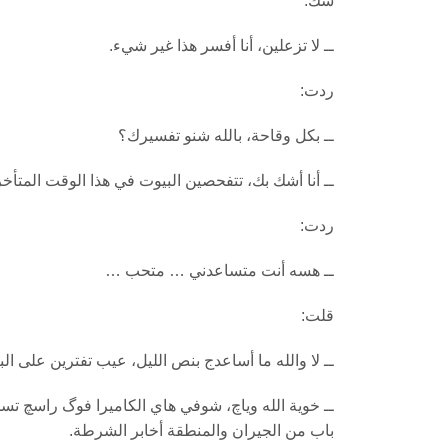
شك.
ــ لا تزعلين، أنا أفسر هذا غير شيء.
ردت:
ــ بكل وقاحة، بالله شنو تفسيرك؟
ــ أنا أشك بك، تتفحصين البيوت في هذا الوقت المت
ردت:
ــ هسه أنت متساعدني … متحب …
قلت:
ــ لا والله ما أساعدج بنص الليل، عيب تفترين على الب
ــ خوية الله وياچ، شوفي هاي الكاميرا فوگ راسچ ت
باب من الجيران والمنطقة أخابر الشرطة.