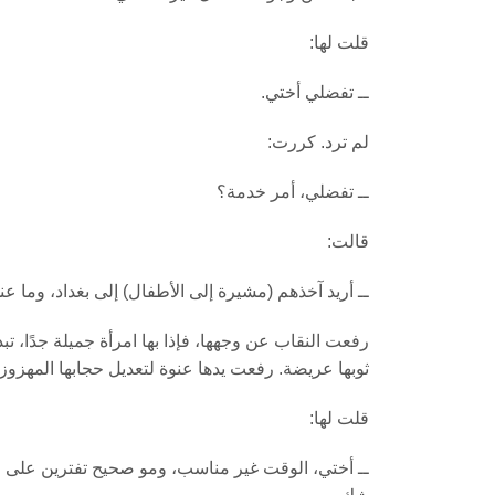
قلت لها:
ــ تفضلي أختي.
لم ترد. كررت:
ــ تفضلي، أمر خدمة؟
قالت:
ــ أريد آخذهم (مشيرة إلى الأطفال) إلى بغداد، وما ع
رفعت النقاب عن وجهها، فإذا بها امرأة جميلة جدًا، ت
ثوبها عريضة. رفعت يدها عنوة لتعديل حجابها المهزوز
قلت لها:
ــ أختي، الوقت غير مناسب، ومو صحيح تفترين على ا