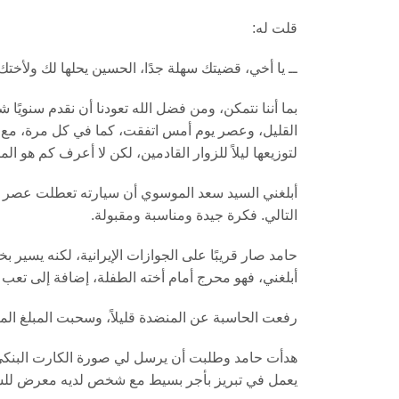
قلت له:
ــ يا أخي، قضيتك سهلة جدًا، الحسين يحلها لك ولأختك
بما أننا نتمكن، ومن فضل الله تعودنا أن نقدم سنويًا ش
القليل، وعصر يوم أمس اتفقت، كما في كل مرة، مع 
لتوزيعها ليلاً للزوار القادمين، لكن لا أعرف كم هو الم
أبلغني السيد سعد الموسوي أن سيارته تعطلت عصر 
التالي. فكرة جيدة ومناسبة ومقبولة.
حامد صار قريبًا على الجوازات الإيرانية، لكنه يسير ب
أبلغني، فهو محرج أمام أخته الطفلة، إضافة إلى تعب 
رفعت الحاسبة عن المنضدة قليلاً، وسحبت المبلغ المتبقي و
هدأت حامد وطلبت أن يرسل لي صورة الكارت البنكي 
يعمل في تبريز بأجر بسيط مع شخص لديه معرض للس