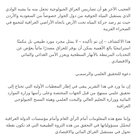
العجيب الآخر هو أن تضاريس العراق الجيولوجية تجعل منه ما يشبه الوادي
الذي يستقبل المياه الجوفية من دول الجوار خصوصاً من السعودية والأردن
حيث تم رصد حركة المياه تحت الأرض باتجاه الأراضي العراقية لتتجمع في
الصحراء الغربية.
هذا الاكتشاف – إن تم تأكيده – لا يمثل مجرد مورد طبيعي بل مكمنًا
استراتيجيًا بالغ الأهمية يمكن أن يوفر للعراق مصدرًا مائياً يعوّض عن
التحديات المرتبطة بالأنهار السطحية ويعزز الأمن الغذائي والمائي
والاقتصادي .
دعوة للتحقيق العلمي والرسمـي
إن ما ورد في هذا التقرير يبقى في إطار المعطيات الأولية التي تحتاج إلى
تحقيق علمي ممنهج من قبل الجهات المختصة وعلى رأسها وزارة الموارد
المائية ووزارة التعليم العالي والبحث العلمي وهيئة المسح الجيولوجي
العراقية.
وإننا نضع هذه المعلومات أمام الرأي العام وأمام مؤسسات الدولة العراقية
لتحمّل مسؤولياتها في التحقق من هذه الثروة الطبيعية التي قد تكون نقطة
تحول في مستقبل العراق المائي والاقتصادي