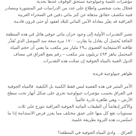
مؤشرات علمية وجيولوجية تستحق الوقوف عندها بجدية.
فخلال بحث شخصي واطلاع على عدد من الدراسات غير المنشورة ومصادر
فنية تتكشف حقائق مذهلة عن كنز مائي دفين في الصحراء الغربية
العراقية قد يغيّر معادلة الأمن المائي للبلاد لعقود أو حتى قرون قادمة.
تشير التقديرات الأولية إلى وجود خزان مائي جوفي هائل في هذه المنطقة
الجافة يُحتمل أن يعادل ما يقارب ١٧٠٠ مرة سعة سد الموصل الذي تُقدَّر
طاقته الاستيعابية القصوى بـ٢٩ مليار متر مكعب ما يعني أن حجم المياه
المحتمل يناهز ٤٩٣ تريليون متر مكعب – رقم يضع العراق في مصاف
الدول الغنية بالمياه الجوفية إن صحّت هذه التقديرات.
ظواهر جيولوجية فريدة
الأمر المثير في هذه القضية ليس فقط الكمية بل الكيفية. فالمياه الجوفية
في العراق بحسب مؤشرات جيولوجية تجري على شكل أنهار تحت سطح
الأرض – وهي ظاهرة نادرة عالمياً.
والأكثر إدهاشاً أن الطبقات المائية الجوفية العراقية تتوزع على ثلاث
مستويات تقع كل منها على عمق مختلف مما يعزز فرص الاستدامة إذا ما
استُثمرت هذه الثروة بطريقة علمية.
العراق… وادي المياه الجوفية في المنطقة؟