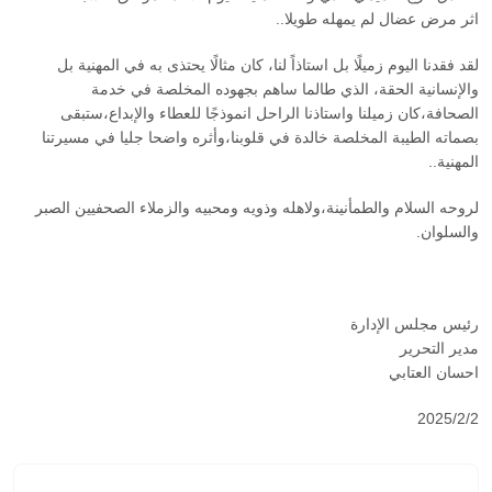
اثر مرض عضال لم يمهله طويلا..
لقد فقدنا اليوم زميلًا بل استاذاً لنا، كان مثالًا يحتذى به في المهنية بل
والإنسانية الحقة، الذي طالما ساهم بجهوده المخلصة في خدمة
الصحافة،كان زميلنا واستاذنا الراحل انموذجًا للعطاء والإبداع،ستبقى
بصماته الطيبة المخلصة خالدة في قلوبنا،وأثره واضحا جليا في مسيرتنا
المهنية..
لروحه السلام والطمأنينة،ولاهله وذويه ومحبيه والزملاء الصحفيين الصبر
والسلوان.
رئيس مجلس الإدارة
مدير التحرير
احسان العتابي
2025/2/2