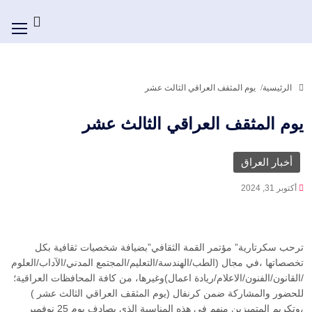
الرئيسية
يوم المثقف العراقي الثالث عشر
يوم المثقف العراقي الثالث عشر
أخبار العراق
أكتوبر 31, 2024
ترحب سكرتارية” مؤتمر القمة الثقافي”بضيافة شخصيات ثقافية بكل
تخصصاتها ،في مجال (الطب/الهندسة/التعليم/المجتمع المدني/الآداب/العلوم
/القانون/الفنون/الاعلام/ريادة اعمال)وغيرها، من كافة المحافظات العراقية؛
للحضور والمشاركة ضمن كرنفال (يوم المثقف العراقي الثالث عشر )
،وتكريم المتميزين منهم في هذه المناسبة الذي يصادف يوم 25 نوفمبر