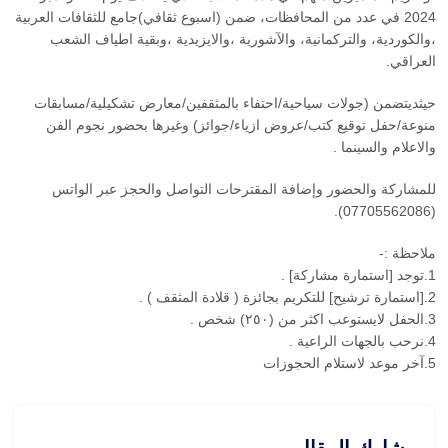
2024 في عدد من المحافظات، ضمن (اسبوع ثقافي)جامع للثقافات العربية
،والكوردية، والتركمانية، والآشورية ،والايزيدية ،وبقية اطياف الشعب
العراقي.
حيثديتضمن (جولات سياحية/احتفاء بالمثقفين/معارض تشكيلية/مسابقات
منوعة/حفل توقيع كتب/عروض ازياء/جوائز) وغيرها بحضور نجوم الفن
والاعلام والسينما .
للمشاركة والحضور وإضافة المقترحات التواصل والحجز عبر الواتس
(07705562086).
ملاحظة :-
1.توجد [استمارة مشاركة] .
2.[استمارة ترشيح] للتكريم بجائزة ( قلادة المثقف ) .
3.الحفل لايستوعب اكثر من (٢٥٠) شخص .
4.نرحب بالجهات الراعية .
5.آخر موعد لاستلام الحجوزات