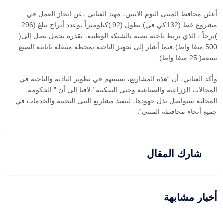
أعلن محافظ المثنى اليوم الاثنين، مهند العتابي ،عن إنجاز العمل في
مشروع خط (132كي في) بطول (92 )كيلومتراً ،وعدد أبراج يبلغ (296
)برجاً ، الذي يربط ناحية بصية بالشبكة الوطنية، بقدرة تحمل تصل إلى(
500 ميغا واط)،فيما أشار إلى تجهيز الناحية بمحطة متنقلة يابانية الصنع
بسعة( 25 ميغا واط).
وأكد العتابي، أن “هذه المشاريع، ستسهم في تطوير البادية والناحية في
المجالات الزراعية والصناعية وحتى السكنية”،لافتا إلى أن ” الحكومة
المحلية ستواصل بذل جهودها، لتنفيذ مشاريع البنى التحتية والخدمات في
جميع أنحاء محافظة المثنى”.
شارك المقال
أخبار مشابهة