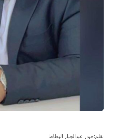
بقلم:حيدر عبدالجبار البطاط