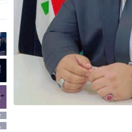
أ
أ
ا
ت
ر