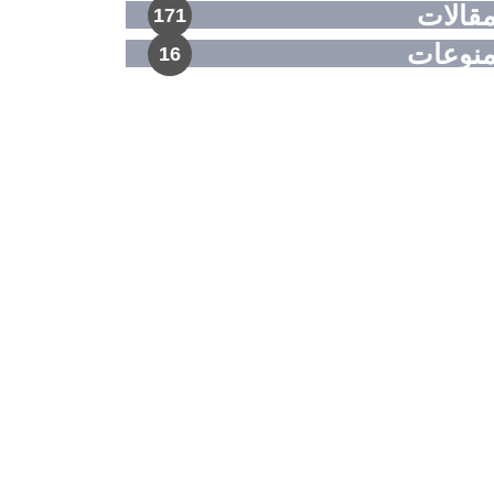
قالات
171
نوعات
16