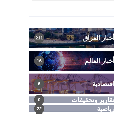
خبار العراق
211
خبار العالم
16
قتصادية
6
قارير وتحقيقات
0
ياضية
22