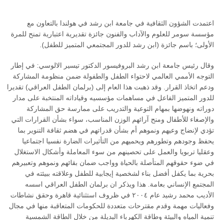
اعتمدت الشؤون الثقافية في جامعة ابن رشد في هولندا بالتعاون مع
مؤسسة سومر للعلوم والآداب والفنون جائزة تقديرية اعتبارية تمنح للمرة
الأولى؛ باسم جائزة (ابن رشد للدور المجتمعي المتميز للطفل).
وقال رئيس جامعة ابن رشد البروفيسور الدكتور تيسير الالوسي: في إطار
التوجه الأممي العالمي لاحتواء الطفل والطفولة ضمن منظومة المشاركة
ودعم اتخاذ القرار. وقد ذهبت هذا العام إلى (برلمان الطفل العراقي) تقديرا
للدور المتميز الفاعل في مساهمات مؤسسيه وقياداته المنتخبة على مدار
دوراته ونهوضها بمهام التوعية والتدريب على ممارسة حق المشاركة
والإصغاء للأطفال ومنح آرائهم الوزن المناسب، سواء بشأن القرارات التي
تؤدي لإنضاج وعيهم ونموهم أم بشأن قدراتهم في هضم ثقافة التنوير بما
يحفظ وجودهم وتطورهم ويحميهم من التأثيرات الضارة نفسيا اجتماعيا
وعقليا تربويا والعمل على تحصينهم من سوء المعاملة وأشكال الاستغلال
في ضوء حقوقهم المتأصلة بالحياة وواجب ضمان بقائهم ونموهم وتعبيرهم
بحرية بما يكفل أفضل بناء لشخصية إيجابية للطفل وعلاقته ببيئته في
المجتمع الإنساني بعامة. هذا ويذكر ان برلمان الطفل العراقي اسسه
الأديب محمد رشيد عام ٢٠٠٤ في ظروف استثنائية قاهرة وحقق نشاطات
وفعاليات مهمة وقدم مقترحات متعددة للحكومات المتعاقبة منها في مجال
تنمية المياه والبيئة وطاقة الكهرباء البديلة من خلال الطاقة الشمسية