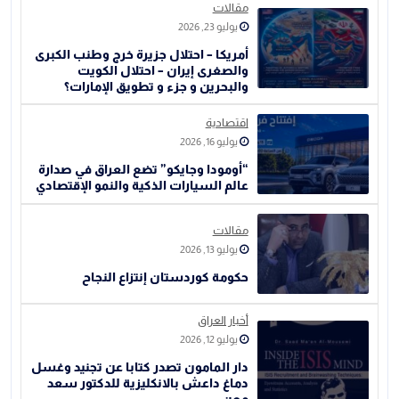
مقالات
يوليو 23, 2026
أمريكا – احتلال جزيرة خرج وطنب الكبرى
والصغرى إيران – احتلال الكويت
والبحرين و جزء و تطويق الإمارات؟
اقتصادية
يوليو 16, 2026
“أومودا وجايكو” تضع العراق في صدارة
عالم السيارات الذكية والنمو الإقتصادي
مقالات
يوليو 13, 2026
حكومة كوردستان إنتزاع النجاح
أخبار العراق
يوليو 12, 2026
دار المامون تصدر كتابا عن تجنيد وغسل
دماغ داعش بالانكليزية للدكتور سعد