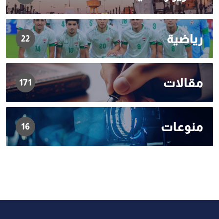
رياضية
22
مقالات
171
منوعات
16