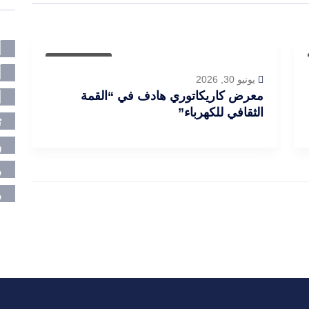
أ
أخبار العراق
أ
يونيو 30, 2026
ا
معرض كاريكاتوري هادف في “القمة
الثقافي للكهرباء”
ت
ر
م
م