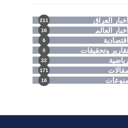
خبار العراق
211
خبار العالم
16
قتصادية
6
قارير وتحقيقات
0
ياضية
22
قالات
171
نوعات
16