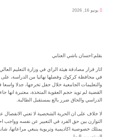
يونيو 16, 2026
بقلم:احسان باشي العتابي
اثار قرار مصادقة هيئة الراي في وزارة التعليم العال
في محافظة كركوك وفصلها نهائيا من الدراسة، على 
والتعليمات الجامعية خلال حفل تخرجها، جدلا واسعا في
القضية لم تويد حجم العقوبة المتخذة، معتبرة انها ج
الدراسي والحاق ضرر بالغ بمستقبل الطالبة.
لا خلاف على ان الحرية الشخصية لا تعني الانفصال ع
التوازن بين حق الفرد في التعبير عن نفسه وواجب احتر
يمتلك خصوصية اكاديمية وتربوية ينبغي مراعاتها، شا
المنتسبين اليها.