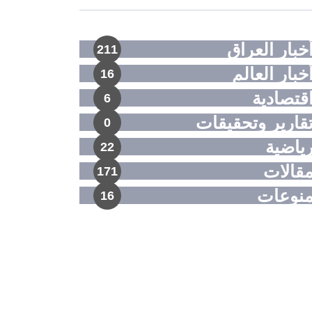
خبار العراق
211
خبار العالم
16
قتصادية
6
قارير وتحقيقات
0
ياضية
22
قالات
171
نوعات
16