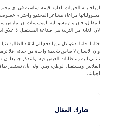
ان احترام الحريات العامة قيمة اساسية في اي مجتمع
مسوولياتها مراعاة مشاعر المجتمع واحترام خصوصياته 
المقابل، فان من مسوولية الموسسات ان تمارس سلطتها
لان الغاية من التربية هي صناعة المستقبل لا اغلاق ابو
ختاما، فاننا ندعو كل من اندفع الى انتقاد الطالبة دنيا
وان الانسان لا يقاس بلحظة واحدة من حياته. فلا تر
تنتمي اليه ومتطلبات العيش فيه. ولنتذكر جميعا ان 
الملايين ومستقبل الوطن، وهي اولى بأن تستنفر طاقا
اجيالنا.
شارك المقال