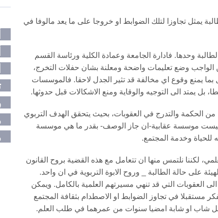
بة يمثل تجاوزا لتلك الضوابط او خروجا على ما يعد مالوفا في
أ
أ
لطالبة وحدها. فادارة الجامعة وعمادة الكلية ورئاسة القسم
ا
 الواجب وضع تعليمات واضحة ومعلنة بشان حفلات التخرج،
ل بما يمنع وقوع اي مخالفة قد تثير الجدل لاحقا. فالموسسات
ت
ا، بل يمتد الى التوجيه والوقاية ومنع الاشكالات قبل حدوثها.
ر
 من الحكمة والتدرج في العقوبات، بحيث يتحقق الهدف التربوي
م
ة ليست موسسة عقابية-ان جاز الوصف- بقدر ما هي موسسة
م
له للحياة وخدمة المجتمع.
لعلمي، لكننا نلتمس منها ان تتعامل مع هذه القضية بروح القانون
هيئة على حالة الطالبة _ وروح الابوة التربوية في ان واحد.
الى العقوبات التي قد تنهي مسيرتهم العلمية بالكامل. ويمكن
ر مستقبلا في تجاوز الضوابط او الاصطدام بثقافة المجتمع
ل شاب او شابة امضيا سنوات من عمرهما في طلب العلم.