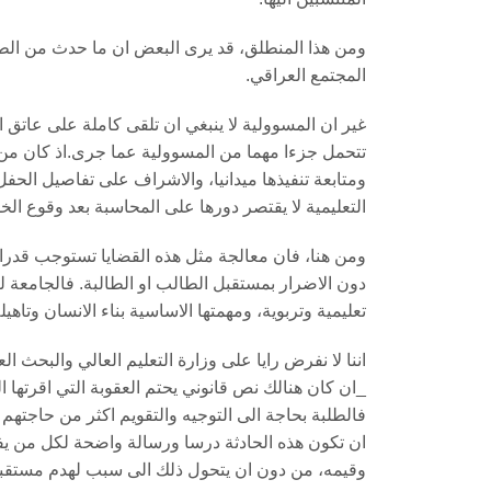
ومن هذا المنطلق، قد يرى البعض ان ما حدث من الطال
المجتمع العراقي.
غير ان المسوولية لا ينبغي ان تلقى كاملة على عاتق ا
تتحمل جزءا مهما من المسوولية عما جرى.اذ كان من
ومتابعة تنفيذها ميدانيا، والاشراف على تفاصيل الحف
التعليمية لا يقتصر دورها على المحاسبة بعد وقوع الخط
ومن هنا، فان معالجة مثل هذه القضايا تستوجب قدرا
دون الاضرار بمستقبل الطالب او الطالبة. فالجامع
تعليمية وتربوية، ومهمتها الاساسية بناء الانسان وتاهي
اننا لا نفرض رايا على وزارة التعليم العالي والبحث ا
_ان كان هنالك نص قانوني يحتم العقوبة التي اقرتها ال
فالطلبة بحاجة الى التوجيه والتقويم اكثر من حاجتهم 
ان تكون هذه الحادثة درسا ورسالة واضحة لكل من يفك
وقيمه، من دون ان يتحول ذلك الى سبب لهدم مستقب