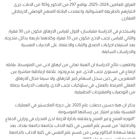
العراق للعامين 2024–2025، بواقع 297 من الذكور و103 من الاناث، جرى
اختيارهم بالطريقة العشوائية، واعتمدت الباحثة المنهج الوصفي الارتباطي
المقارن.
واستخدم في الدراسة مقياسان؛ الاول لقياس الارهاق مكون من 30 فقرة،
والثاني لقياس تجنب الاذى مكون من 33 فقرة، وكلاهما باربعة بدائل متدرجة،
بعد استيفاء اجراءات الصدق والثبات والاعتماد على الادبيات النفسية
والدراسات السابقة.
واظهرت نتائج الدراسة ان العينة تعاني من ارهاق ادنى من المتوسط، يقابله
ارتفاع في مستوى تجنب الاذى، مع عدم وجود علاقة ارتباطية مباشرة بين
المتغيرين، في حين سجل اسهام كبير للارهاق، ولا سيما مجال الارهاق
العقلي المرتبط بالعمل، في سلوكيات تجنب الاذى، وانتهت الدراسة بجملة
من التوصيات والمقترحات التطبيقية.
يذكر ان هبة حسين حصلت عام 2020 على درجة الماجستير في العمليات
النفسية بتقدير امتياز عن رسالتها الموسومة:
“التوجه المنتج وغير المنتج وعلاقته بادارة الازمة لدى المدراء في وزارتي الدفاع
والداخلية” من قسم علم النفس في كلية الاداب بجامعة جامعة بغداد، بعد
نيلها شهادة البكالوريوس من قسم علم النفس في كلية الاداب بالجامعة