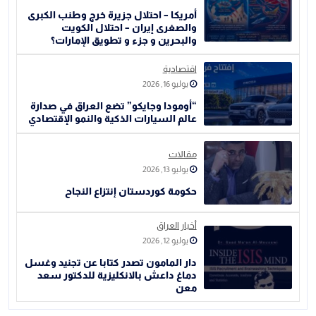
أمريكا – احتلال جزيرة خرج وطنب الكبرى
والصغرى إيران – احتلال الكويت
والبحرين و جزء و تطويق الإمارات؟
اقتصادية
يوليو 16, 2026
“أومودا وجايكو” تضع العراق في صدارة
عالم السيارات الذكية والنمو الإقتصادي
مقالات
يوليو 13, 2026
حكومة كوردستان إنتزاع النجاح
أخبار العراق
يوليو 12, 2026
دار المامون تصدر كتابا عن تجنيد وغسل
دماغ داعش بالانكليزية للدكتور سعد
معن