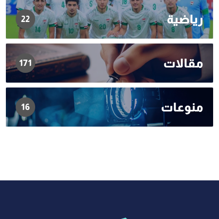
رياضية
22
مقالات
171
منوعات
16