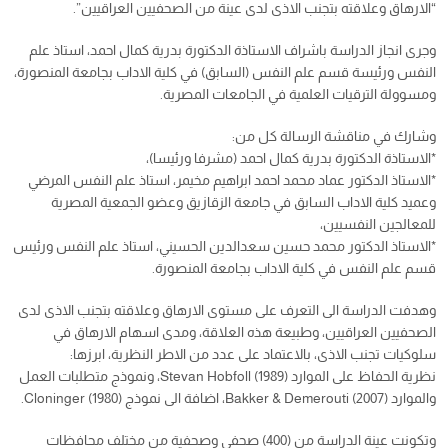
“الارهاق وعلاقته بتجنب الاذى لدى عينة من الصحفيين العراقيين”.
وجرى انجاز الدراسة باشراف الاستاذة الدكتورة بدرية كمال احمد، استاذ علم
النفس ورئيسة قسم علم النفس (السابق) في كلية الاداب بجامعة المنصورة،
ومسوولة الترقيات العلمية في الجامعات المصرية.
وشارك في مناقشة الرسالة كل من:
*الاستاذة الدكتورة بدرية كمال احمد (مشرفا ورئيسا)،
*الاستاذ الدكتور عماد محمد احمد ابراهيم مخيمر، استاذ علم النفس المرضي
وعميد كلية الاداب السابق في جامعة الزقازيق وعضو الجمعية المصرية
للمعالجين النفسيين،
*الاستاذ الدكتور محمد حسين سعدالدين الحسيني، استاذ علم النفس ورئيس
قسم علم النفس في كلية الاداب بجامعة المنصورة.
وهدفت الدراسة الى التعرف على مستوى الارهاق وعلاقته بتجنب الاذى لدى
الصحفيين العراقيين، وطبيعة هذه العلاقة، ومدى اسهام الارهاق في
سلوكيات تجنب الاذى، بالاعتماد على عدد من الاطر النظرية، ابرزها:
نظرية الحفاظ على الموارد Stevan Hobfoll (1989)، ونموذج متطلبات العمل
والموارد Bakker & Demerouti (2007)، اضافة الى نموذج Cloninger (1980).
وتكونت عينة الدراسة من (400) صحفي وصحفية من مختلف محافظات