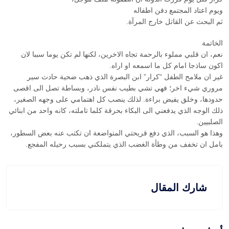
ويوم اعتاد المجتمع دفن اطفاله
ثم البحث عن القاتل خارج المرآة.
الخاتمة
نعم، ان قلبي مملوء بالرحمة تجاه الاخرين، لكنها لم تكن يوما سببا لان
اكون ساذجا امام كل ما اسمعه او اراه.
غير ان ملامح الطفل “كرار” ابن البصرة الذي ذهب ضحية حادث سير
مروري شيء اخر؛ فهي تشي بطيب نفس نادر، وبساطة تصل الى اقصى
حدودها، وخلق يفيض براءة. لذلك ينصب كل اهتمامي على وجهه الصغير،
ذلك الوجه الذي يدفعني الى البكاء بحرقة كلما تاملته، كانه واحد من ابنائي
الصلبيين.
وهذا هو السبب، الذي دفع قريحتي المتواضعة ان تكتب عنه بعض السطور،
بامل ان تخفف من وطأة الغضب الذي يتملكني بسبب رحيله المفجع.
شارك المقال