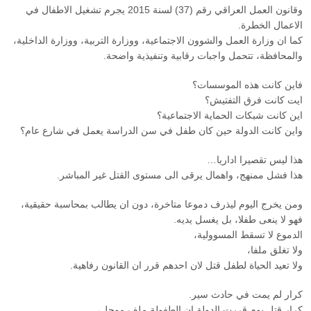
وقانون العمل العراقي رقم (37) لسنة 2015 يجرم تشغيل الاطفال في
الاعمال الخطرة.
كما ان وزارة العمل والشوون الاجتماعية، ووزارة التربية، ووزارة الداخلية،
والمحافظة، تتحمل واجبات رقابية وتنفيذية واضحة.
فاين كانت هذه الموسسات؟
ايت كانت فرق التفتيش؟
اين كانت شبكات الحماية الاجتماعية؟
واين كانت الدولة حين كان طفل في سن الدراسة يعمل في شارع عام؟
هذا ليس تقصيرا اداريا…
هذا فشل ممنهج، واهمال يرقى الى مستوى القتل غير المباشر.
ومن يخرج اليوم ليذرف دموعا متاخرة، دون ان يطالب بمحاسبة حقيقية،
فهو لا ينعى طفلا، بل يغسل يديه.
الدموع لا تسقط المسوولية،
ولا تغلق ملفا،
ولا تعيد الحياة لطفل قتل لان احدهم قرر ان القانون رفاهية.
كرار لم يمت في حادث سير.
كرار قتل يوم قررت الدولة ان الطفولة ملف موجل،