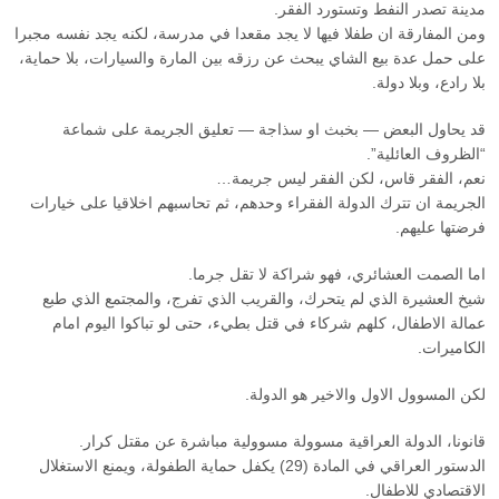
مدينة تصدر النفط وتستورد الفقر.
ومن المفارقة ان طفلا فيها لا يجد مقعدا في مدرسة، لكنه يجد نفسه مجبرا
على حمل عدة بيع الشاي يبحث عن رزقه بين المارة والسيارات، بلا حماية،
بلا رادع، وبلا دولة.
قد يحاول البعض — بخبث او سذاجة — تعليق الجريمة على شماعة
“الظروف العائلية”.
نعم، الفقر قاس، لكن الفقر ليس جريمة…
الجريمة ان تترك الدولة الفقراء وحدهم، ثم تحاسبهم اخلاقيا على خيارات
فرضتها عليهم.
اما الصمت العشائري، فهو شراكة لا تقل جرما.
شيخ العشيرة الذي لم يتحرك، والقريب الذي تفرج، والمجتمع الذي طبع
عمالة الاطفال، كلهم شركاء في قتل بطيء، حتى لو تباكوا اليوم امام
الكاميرات.
لكن المسوول الاول والاخير هو الدولة.
قانونا، الدولة العراقية مسوولة مسوولية مباشرة عن مقتل كرار.
الدستور العراقي في المادة (29) يكفل حماية الطفولة، ويمنع الاستغلال
الاقتصادي للاطفال.