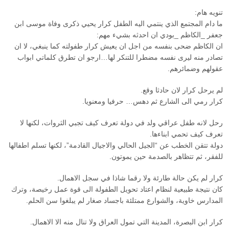
تنويه هام:
ما دام المجتمع الذي ينتمي اليه الطفل كرار يحيي ذكرى وفاة موسى ابن
جعفر _الكاظم _بودي ان احدثه بشيء مهم:
ان الكاظم ضحى بنفسه من اجل ان يعيش كرار طفولته كما ينبغي، لا ان
تصادر منه ليرى نفسه مضطرا للتنكر لها…ارجو ان تطرق كلماتي ابواب
عقولهم وضمائرهم.
لم يرحل كرار لان حادثا وقع.
كرار رمي الى الشارع ثم دهس… حرفيا ومعنويا.
رحل لانه طفل عراقي ولد في دولة تعرف كيف تجبي الثروات، لكنها لا
تعرف كيف تحمي ابناءها.
دولة تتقن الخطب عن “الجيل الحالي والاجيال القادمة”، لكنها تسلم اطفالها
للفقر، ثم تتظاهر بالصدمة حين يموتون.
كرار لم يكن حالة طارئة ولا رقما شاذا في سجل الاهمال.
كان نتيجة طبيعية لنظام اعتاد تحويل الطفولة الى قوة عمل رخيصة، وترك
المدارس خاوية، والشوارع ممتلئة باجساد صغار لم يبلغوا سن الحلم.
كرار ابن البصرة، المدينة التي تمول العراق ولا تنال منه الا الاهمال.