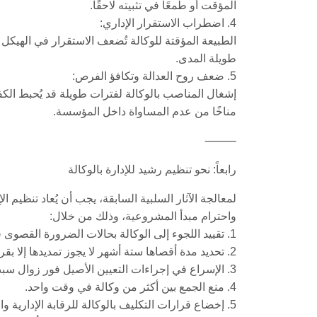
المؤقت أو طمعًا في تثبيته لاحقًا.
4. اضطراب الاستقرار الإداري:
الطبيعة المؤقتة للوكالة تُضعف الاستقرار في الهيكل ا
طويلة المدى.
5. ضعف روح العدالة وتكافؤ الفرص:
إشغال المناصب بالوكالة لفترات طويلة قد يُحبط الكف
مناخًا من عدم المساواة داخل المؤسسة.
⸻
رابعاً: نحو تنظيم رشيد للإدارة بالوكالة
لمعالجة الآثار السلبية السابقة، يجب أن يُعاد تنظيم ال
واحترام مبدأ المشروعية، وذلك من خلال:
1. تقييد اللجوء إلى الوكالة بحالات الضرورة القصوى فقط.
2. تحديد مدة أقصاها ستة أشهر لا يجوز تمديدها إلا بقرار مسبب ومعلل.
3. الإسراع في إجراءات التعيين الأصيل فور زوال سبب الشغور.
4. منع الجمع بين أكثر من وكالة في وقت واحد.
5. إخضاع قرارات التكليف بالوكالة للرقابة الإدارية والقضائية.