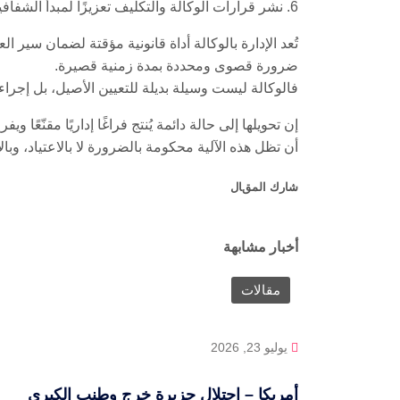
6. نشر قرارات الوكالة والتكليف تعزيزًا لمبدأ الشفافية والمساءلة.
تُعد الإدارة بالوكالة أداة قانونية مؤقتة لضمان سير ال
ضرورة قصوى ومحددة بمدة زمنية قصيرة.
فالوكالة ليست وسيلة بديلة للتعيين الأصيل، بل إجرا
إن تحويلها إلى حالة دائمة يُنتج فراغًا إداريًا مقنّعً
أن تظل هذه الآلية محكومة بالضرورة لا بالاعتياد، وبالا
شارك المقال
أخبار مشابهة
مقالات
يوليو 23, 2026
أمريكا – احتلال جزيرة خرج وطنب الكبرى