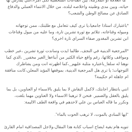
* ما العلاقة او الملازمة، بين القناعات الشخصية لكل امرء،التي يمارس بها
حياته، وبين مدى وطنيته واخلاصه لبلده، من خلال الانتماء العملي والدفاع
الصادق عن مصالح الوطن والشعب؟
*باعتبارك استاذا جامعيا،يا ترى كيف تتعامل مع طلبتك، ممن توجهاته
وميوله وقناعاته، تتلائم مع ثورة تشرين تارة، وما عليه من ميول وقناعات
ابن تشرين المغدور صفاء السراي تارة اخرى؟
*المرجعية الدينية في النجف، طالما ايدت وساندت ثورة تشرين ،عبر خطب
ومواقف وكلائها، رغم واقع حياة الكثير من أبناءها_الغير مخفي_ ،الذي كما
نوهنا له سلفا_باعتباره مثلبة عليهم_،كما اظهرته انت ومن يشاطرك
التوجهات؛ يا ترى هل المرجعية الدينية، بموقفها المؤيد المعلن،كانت منافقة
ام جاهلة ام حكيمة؟
انني بانتظار اجابتك، لاكمل النقاش لا بما يليق بالاسماء او العناوين، بل بما
يليق بالعقل والضمير. فنحن لا ترهبنا الاسماء ولا العناوين مهما بلغت،
ونكرر ما قاله العباس بن علي لاحدهم في واقعة الطف الاليمة:
“ايها المنادي بالموت، لا ترهب الحوت بالماء”.
تنويه هام:بغية ايضاح اسباب كتابة هذا المقال،ولاجل المصداقية امام القارئ