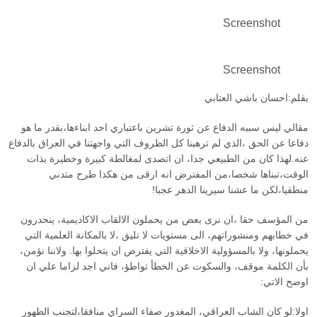
Screenshot
Screenshot
بقلم:احسان باشي العتابي
مقالي ليس سببه الدفاع عن ثورة تشرين باعتباري احد ابناءها،بقدر ما هو
دفاعا عن الحق ،الذي لم ترهبنا كل الظروف التي واجهتنا في العراق بالدفاع
عنه.لهذا كان من الطبيعي جدا، ان اتصدى لمغالطة كبيرة وخطيرة بذات
الوقت،تبناها شخصا،من المفترض انه ارقى من هكذا طرح متدني
منطقيا،لكن ما عشنا سيرينا الدهر عجبا!
من المؤسف حقا ،ان نرى بعض من يحملون الالقاب الاكاديمية، ينحدرون
في خطابهم ومنشوراتهم، الى مستويات لا تليق ،لا بالمكانة العلمية التي
يحملونها، ولا بالمسؤولية الاخلاقية التي يفترض ان يتحلوا بها. ولاننا نؤمن،
بأن الكلمة موقف، والسكوت عن الخطأ تواطؤ، فاني اجد لزاما علي ان
اوضح الاتي:
اولا:لو كان الشاب العراقي، المغدور صفاء السراي منافقا،لتجنب الظهور