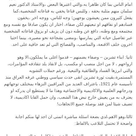
امام الناس بما كان ظاهرا به،والتي اعتبرها البعض ،والاستاذ الدكتور نعيم
سلمان منهم مثلبة بحقه ، وللبس قناعا يخفي به قناعاته الشخصية،كما
يفعل كثيرون ممن يعيشون بوجهين؛ وجه للناس، ووجه اخر ،يخفون
فسادهم او نفاقهم او تبعيتهم.لكن صفاء، اختار ان يكون صادقا مع نفسه ومع
مجتمعه ومع وطنه، دافع عن وطنه دون ان يزيف او يزوق قناعاته الشخصية
عبر تفاصيل حياته التي يمارسها ،ومضى بشجاعة نحو مصيره، بينما اختبا
اخرون خلف الاقنعة، والمناصب، والفضائح التي لم تعد خافية على احد.
ثانيا: ابناء تشرين – وصفاء بضمنهم – قدموا اغلى ما يملكون،الا وهو
ارواحهم ، لا من اجل منصب او مكسب، بل لانقاذ بلد تتقاذفه المؤامرات،
والتي ابرزها الفساد والطائفية والتبعية. ورغم حملات التشويه
المستمرة،بقيت ثورة تشرين انقى حدث سياسي ووطني عرفه العراق منذ
تأسيسه عام 1921، باعتراف العديد من المراقبين النزهاء بمختلف توجهاتهم
ودرجاتهم العلمية والاكاديمية والاجتماعية وهذا ما لا يستطيع ان يدركه او
يعترف به من يعيش خارج نبض هذا الشعب، وان حمل القابا اكاديمية، لا
تضيف شيئا لمن فقد بوصلة جميع الاتجاهات!
ثالثا،وهو الاهم،لدي بضعة اسئلة مباشرة اتمنى ان اجد لها منكم اجابة
واضحة لا تحتمل التلاعب بالالفاظ: