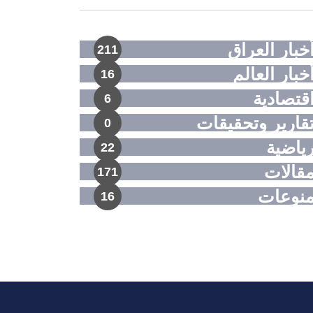
خبار العراق
211
خبار العالم
16
قتصادية
6
قارير وتحقيقات
0
ياضية
22
قالات
171
نوعات
16