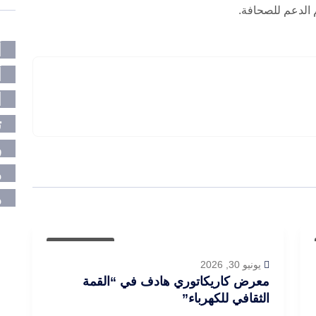
 الدعم للصحافة.
أ
أ
ا
ت
ر
م
م
أخبار العراق
يونيو 30, 2026
معرض كاريكاتوري هادف في “القمة
الثقافي للكهرباء”