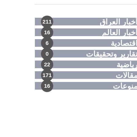
خبار العراق
211
خبار العالم
16
قتصادية
6
قارير وتحقيقات
0
ياضية
22
قالات
171
نوعات
16