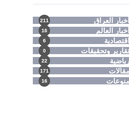
خبار العراق
211
خبار العالم
16
قتصادية
6
قارير وتحقيقات
0
ياضية
22
قالات
171
نوعات
16