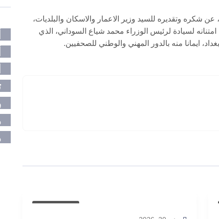
 عن شكره وتقديره للسيد وزير الاعمار والاسكان والبلديات،
 امتنانه لسيادة لرئيس الوزراء محمد شياع السوداني، الذي
أ
 ايمانا منه بالدور المهني والوطني للصحفيين.
أ
ا
ت
ر
م
م
أخبار العراق