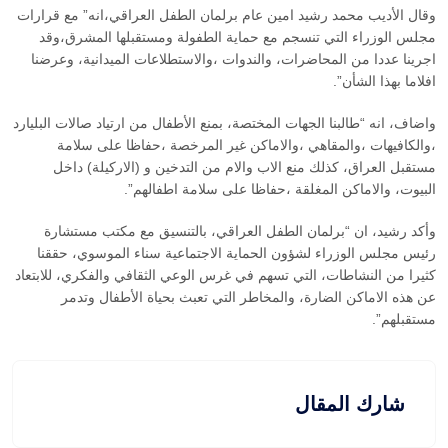
وقال الأديب محمد رشيد امين عام برلمان الطفل العراقي،انه” مع قرارات
مجلس الوزراء التي تنسجم مع حماية الطفولة ومستقبلها المشرق،وقد
اجرينا عددا من المحاضرات، والندوات ،والاستطلاعات الميدانية، وعرضنا
افلاما بهذا الشأن”.
واضاف، انه “طالبنا الجهات المختصة، بمنع الأطفال من ارتياد صالات البليارد
،والكافيهات ،والمقاهي ،والاماكن غير المرخصة ،حفاظا على سلامة
مستقبل العراق، كذلك منع الاب والام من التدخين و (الاركيلة) داخل
البيوت، والاماكن المغلقة ،حفاظا على سلامة اطفالهم”.
وأكد رشيد، ان “برلمان الطفل العراقي، بالتنسيق مع مكتب مستشارة
رئيس مجلس الوزراء لشؤون الحماية الاجتماعية سناء الموسوي، حققنا
كثيرا من النشاطات، التي تسهم في غرس الوعي الثقافي والفكري، للابتعاد
عن هذه الاماكن الضارة، والمخاطر التي تعبث بحياة الأطفال وتدمر
مستقبلهم”.
شارك المقال