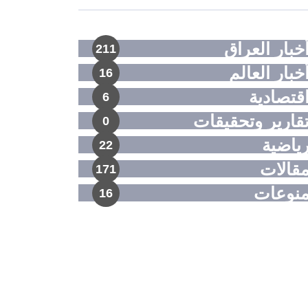
خبار العراق
211
خبار العالم
16
قتصادية
6
قارير وتحقيقات
0
ياضية
22
قالات
171
نوعات
16