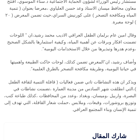
مستشار رئيس الوزراء لشؤون الحماية الاجتماعية د.سناء الموسوي، افتتح
معاون محافظ ميسان الاستاذ وعد حسن العلياوي ،معرضا بعنوان ( تنمية
المياه ومكافحة التصحر ) على كورنيش السراي،حيث تضمن المعرض ( ٢٠
) لوحة معبرة.
وقال امين عام برلمان الطفل العراقي الاديب محمد رشيد،ان ” اللوحات
تضمنت افكار وبرقات عن أهمية المياه، وكيفية استثمارها بالشكل الصحيح
،وعدم هدرها وتبذيرها من خلال الاستخدامات اليومية”.
وأضاف رشيد، ان”المعرض تضمن كذلك، لوحات حاكت الطبيعة واهميتها
في حياتنا اليومية، وطريقة مكافحة التصحر بالطرق العلمية”.
ويذكر ان هذه النشاطات تاتي ضمن فعاليات ( قافلة التنمية لثقافة الطفل
)،التي انطلقت شهر السادس من مدينة العمارة ،تضمنت نشاطات في
البصرة، واربيل ،وميسان، وبغداد ،وعدد من المحافظات ،كذلك طباعة كتب،
وتوزيع بروشورات، وقبعات، وملابس ،حملت شعار القافلة، التي تهدف إلى
تنمية الإنسان وبناء المجتمع العراقي.
شارك المقال